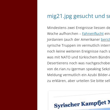
mig21.jpg gesucht und s
Mindestens zwei Ereignisse liessen 
Woche aufhorchen –
Fahnenflucht
ein
Jordanien (auch der Amerikaner
beric
syrische Truppen im vermutlich inte
noch keine weiteren Ereignisse nach si
was mit NATO und türkischem Bündnis
Desertierens noch was nachgeschobe
von de.rian.ru (german speaking Sekzi
Meldung vermutlich ein Azubi Bilder-
zu erklären, aber urteilen Sie bitte sel