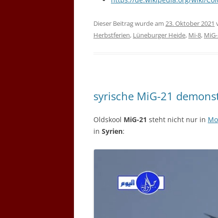
Dieser Beitrag wurde am
23. Oktober 2021
Herbstferien
,
Lüneburger Heide
,
Mi-8
,
MiG-
syrische MiG-21 demonstr
Oldskool
MiG-21
steht nicht nur in
Mo
in
Syrien
: