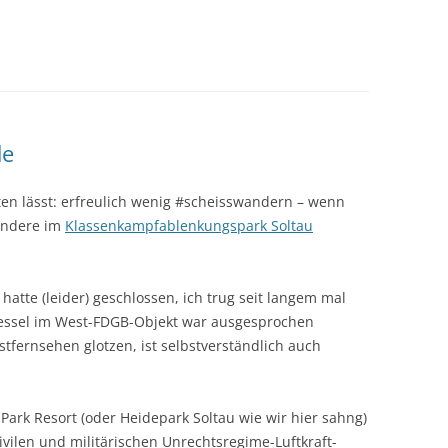
de
en lässt: erfreulich wenig #scheisswandern – wenn
endere im
Klassenkampfablenkungspark Soltau
hatte (leider) geschlossen, ich trug seit langem mal
Sessel im West-FDGB-Objekt war ausgesprochen
fernsehen glotzen, ist selbstverständlich auch
rk Resort (oder Heidepark Soltau wie wir hier sahng)
vilen und militärischen Unrechtsregime-Luftkraft-