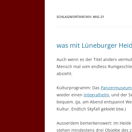
SCHLAGWORTARCHIV:
MIG-21
was mit Lüneburger Hei
Auch wenn es der Titel anders vermut
Mensch mal vom endless Rumgeschl
absieht.
Kulturprogramm: Das
Panzermuseum
wieder einen
Integralhelm
, und der 
bequem. (Ja, am Abend entspannt West
Kultur. Endlich Skyfall gekiekt btw.)
Ausserdem bemerkenswert: Im Heide Pa
stehen mindestens drei Objekte des zi