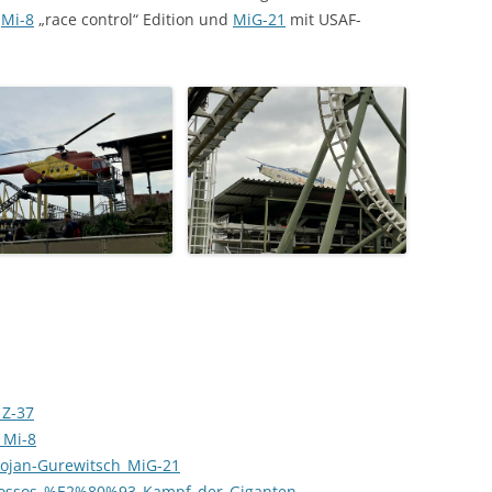
,
Mi-8
„race control“ Edition und
MiG-21
mit USAF-
_Z-37
_Mi-8
ikojan-Gurewitsch_MiG-21
Colossos_%E2%80%93_Kampf_der_Giganten