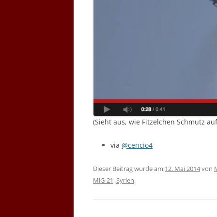
(Sieht aus, wie Fitzelchen Schmutz auf
via
@cencio4
Dieser Beitrag wurde am
12. Mai 2014
von
MiG-21
,
Syrien
.