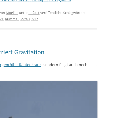
von
Moellus
unter
default
veröffentlicht. Schlagwörter:
21
,
Rummel
,
Soltau
,
Z-37
.
iert Gravitation
rgenröthe-Rautenkranz
, sondern fliegt auch noch – i.e.