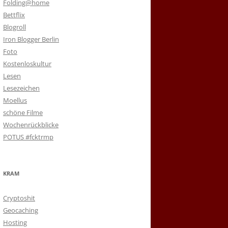
Folding@home
Bettflix
Blogroll
Iron Blogger Berlin
Foto
Kostenloskultur
Lesen
Lesezeichen
Moellus
schöne Filme
Wochenrückblicke
POTUS #fcktrmp
KRAM
Cryptoshit
Geocaching
Hosting