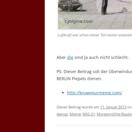
Luftkraft war schon immer Teil meiner entwickelt
Aber
die
sind ja auch nicht schlecht.
PS: Dieser Beitrag soll der Überwin
BERLIN Piepels dienen.
http://knowyourmeme.com/
Dieser Beitrag wurde am
11. Januar 2013
v
ewnas
,
Meme
,
MiG-21
,
Morgenröthe-Raute