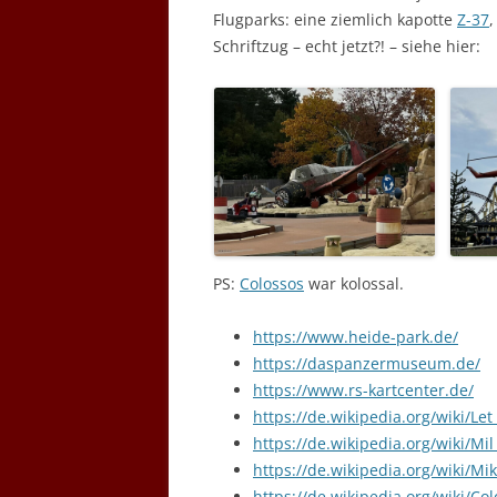
Flugparks: eine ziemlich kapotte
Z-37
Schriftzug – echt jetzt?! – siehe hier:
PS:
Colossos
war kolossal.
https://www.heide-park.de/
https://daspanzermuseum.de/
https://www.rs-kartcenter.de/
https://de.wikipedia.org/wiki/Let
https://de.wikipedia.org/wiki/Mil
https://de.wikipedia.org/wiki/M
https://de.wikipedia.org/wiki/