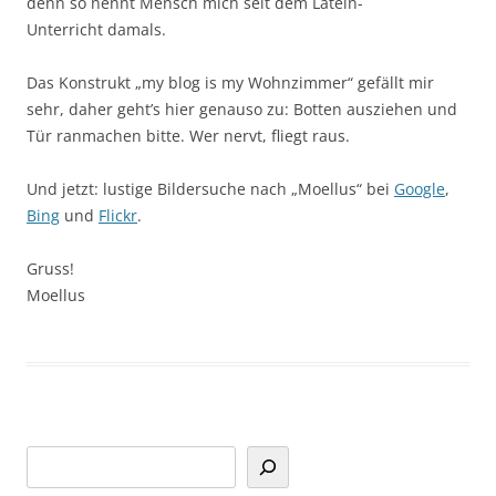
denn so nennt Mensch mich seit dem Latein-
Unterricht damals.
Das Konstrukt „my blog is my Wohnzimmer“ gefällt mir
sehr, daher geht’s hier genauso zu: Botten ausziehen und
Tür ranmachen bitte. Wer nervt, fliegt raus.
Und jetzt: lustige Bildersuche nach „Moellus“ bei
Google
,
Bing
und
Flickr
.
Gruss!
Moellus
Suchen