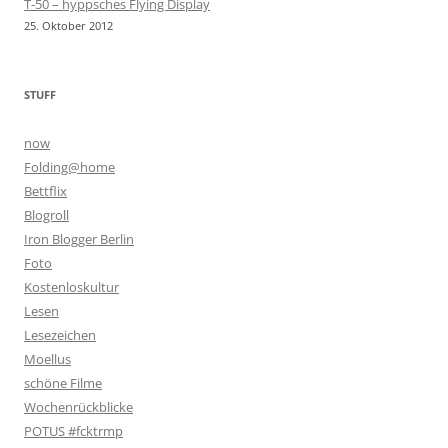
T-50 – hyppsches Flying Display
25. Oktober 2012
STUFF
now
Folding@home
Bettflix
Blogroll
Iron Blogger Berlin
Foto
Kostenloskultur
Lesen
Lesezeichen
Moellus
schöne Filme
Wochenrückblicke
POTUS #fcktrmp