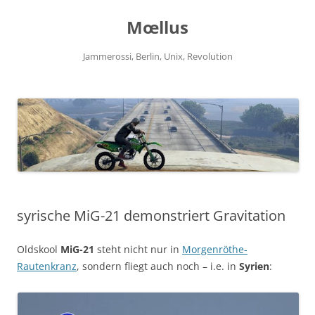
Zum
Inhalt
Mœllus
springen
Jammerossi, Berlin, Unix, Revolution
syrische MiG-21 demonstriert Gravitation
Oldskool
MiG-21
steht nicht nur in
Morgenröthe-
Rautenkranz
, sondern fliegt auch noch – i.e. in
Syrien
: