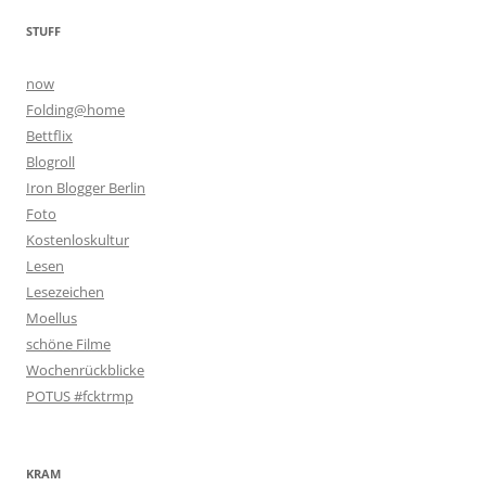
STUFF
now
Folding@home
Bettflix
Blogroll
Iron Blogger Berlin
Foto
Kostenloskultur
Lesen
Lesezeichen
Moellus
schöne Filme
Wochenrückblicke
POTUS #fcktrmp
KRAM