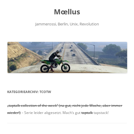
Zum
Inhalt
Mœllus
springen
Jammerossi, Berlin, Unix, Revolution
KATEGORIEARCHIV:
TCOTW
„taptalk collection of the week“ (na gut, nicht jede Woche, aber immer
wieder!)
– Serie leider abgesetzt. Mach’s gut
taptalk
tapstack!