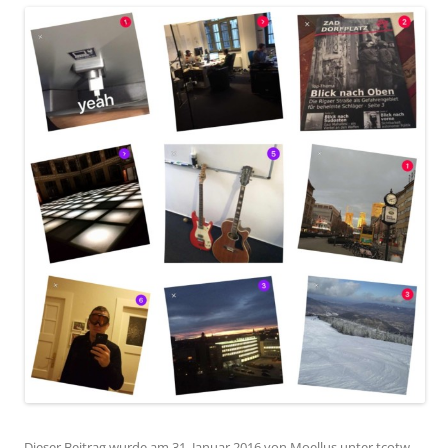
Dieser Beitrag wurde am
31. Januar 2016
von
Moellus
unter
tcotw