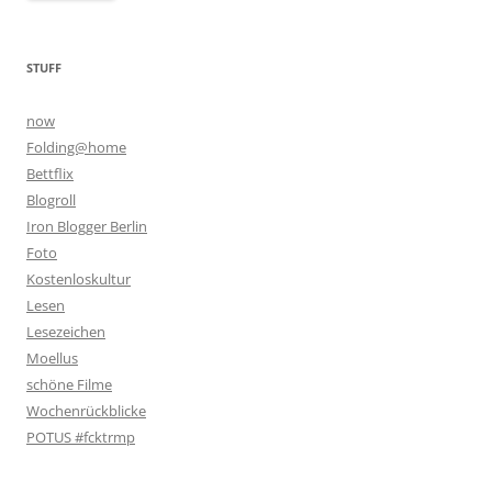
STUFF
now
Folding@home
Bettflix
Blogroll
Iron Blogger Berlin
Foto
Kostenloskultur
Lesen
Lesezeichen
Moellus
schöne Filme
Wochenrückblicke
POTUS #fcktrmp