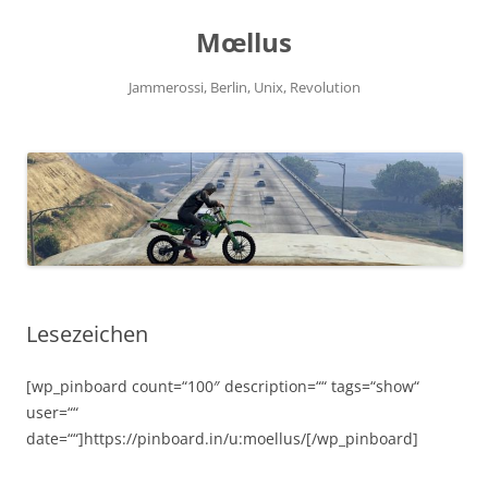
Zum
Inhalt
Mœllus
springen
Jammerossi, Berlin, Unix, Revolution
Lesezeichen
[wp_pinboard count=“100″ description=““ tags=“show“
user=““
date=““]https://pinboard.in/u:moellus/[/wp_pinboard]