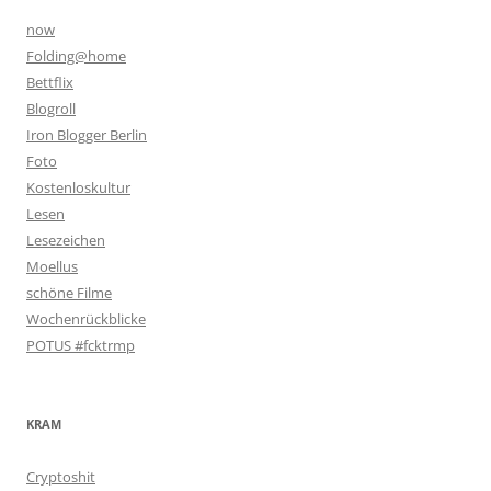
now
Folding@home
Bettflix
Blogroll
Iron Blogger Berlin
Foto
Kostenloskultur
Lesen
Lesezeichen
Moellus
schöne Filme
Wochenrückblicke
POTUS #fcktrmp
KRAM
Cryptoshit