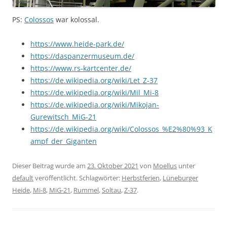
PS:
Colossos
war kolossal.
https://www.heide-park.de/
https://daspanzermuseum.de/
https://www.rs-kartcenter.de/
https://de.wikipedia.org/wiki/Let_Z-37
https://de.wikipedia.org/wiki/Mil_Mi-8
https://de.wikipedia.org/wiki/Mikojan-
Gurewitsch_MiG-21
https://de.wikipedia.org/wiki/Colossos_%E2%80%93_K
ampf_der_Giganten
Dieser Beitrag wurde am
23. Oktober 2021
von
Moellus
unter
default
veröffentlicht. Schlagwörter:
Herbstferien
,
Lüneburger
Heide
,
Mi-8
,
MiG-21
,
Rummel
,
Soltau
,
Z-37
.