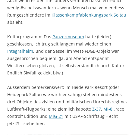
Auch wenn es der Titel anders vermuten lässt: erfreulich
wenig #scheisswandern – wenn Mensch mal vom endless
Rumgeschlendere im
Klassenkampfablenkungspark Soltau
absieht.
Kulturprogramm: Das
Panzermuseum
hatte (leider)
geschlossen, ich trug seit langem mal wieder einen
Integralhelm
, und der Sessel im West-FDGB-Objekt war
ausgesprochen bequem. (Ja, am Abend entspannt
Westfernsehen glotzen, ist selbstverständlich auch Kultur.
Endlich Skyfall gekiekt btw.)
Ausserdem bemerkenswert: Im Heide Park Resort (oder
Heidepark Soltau wie wir hier sahng) stehen mindestens
drei Objekte des zivilen und militärischen Unrechtsregime-
Luftkraft-Flugparks: eine ziemlich kapotte
Z-37
,
Mi-8
„race
control“ Edition und
MiG-21
mit USAF-Schriftzug – echt
jetzt?! – siehe hier: