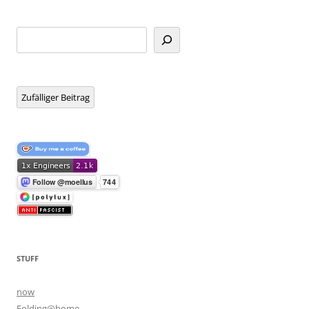
Suchen
Zufälliger Beitrag
STUFF
now
Folding@home