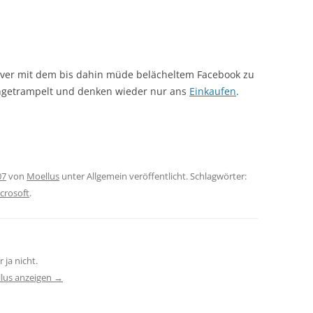
iver mit dem bis dahin müde belächeltem Facebook zu
ngetrampelt und denken wieder nur ans
Einkaufen
.
07
von
Moellus
unter Allgemein veröffentlicht. Schlagwörter:
crosoft
.
 ja nicht.
llus anzeigen
→