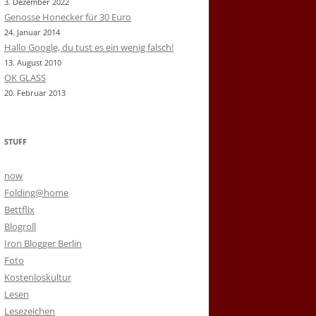
3. Dezember 2022
Genosse Honecker für 30 Euro
24. Januar 2014
Hallo Google, du tust es ein wenig falsch!
13. August 2010
OK GLASS
20. Februar 2013
STUFF
now
Folding@home
Bettflix
Blogroll
Iron Blogger Berlin
Foto
Kostenloskultur
Lesen
Lesezeichen