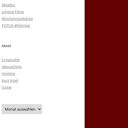
Moellus
schöne Filme
Wochenrückblicke
POTUS #fcktrmp
KRAM
Cryptoshit
Geocaching
Hosting
kurz Insel
tcotw
Archiv