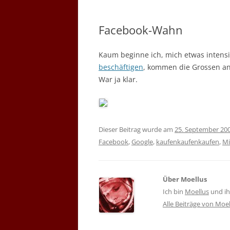
Facebook-Wahn
Kaum beginne ich, mich etwas intens
beschäftigen
, kommen die Grossen a
War ja klar.
Dieser Beitrag wurde am
25. September 20
Facebook
,
Google
,
kaufenkaufenkaufen
,
Mi
Über Moellus
Ich bin
Moellus
und ihr
Alle Beiträge von Moe