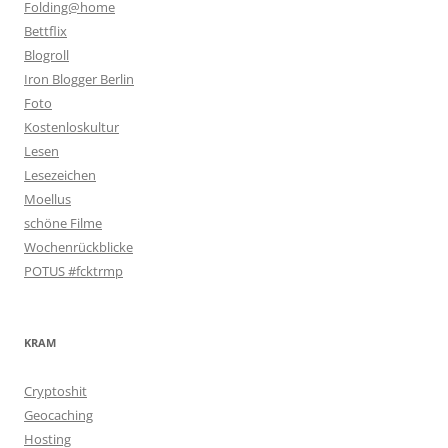
Folding@home
Bettflix
Blogroll
Iron Blogger Berlin
Foto
Kostenloskultur
Lesen
Lesezeichen
Moellus
schöne Filme
Wochenrückblicke
POTUS #fcktrmp
KRAM
Cryptoshit
Geocaching
Hosting