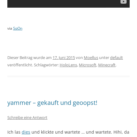
via
SpOn
Dieser Beitrag wurde am
17. Juni 2015
von
Moellus
unter
default
veröffentlicht. Schlagwörter:
HoloLens
,
Microsoft
,
Minecraft
.
yammer – gekauft und geoopst!
Schreibe eine Antwort
Ich las
dies
und klickte und wartete … und wartete. Hihi, da