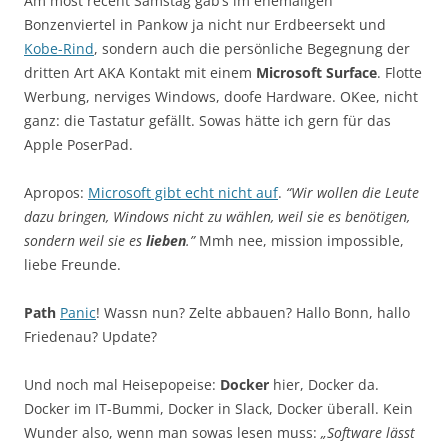
Am most recent Samstag gab’s im ehemaligen
Bonzenviertel in Pankow ja nicht nur Erdbeersekt und
Kobe-Rind
, sondern auch die persönliche Begegnung der
dritten Art AKA Kontakt mit einem
Microsoft Surface
. Flotte
Werbung, nerviges Windows, doofe Hardware. OKee, nicht
ganz: die Tastatur gefällt. Sowas hätte ich gern für das
Apple PoserPad.
Apropos:
Microsoft gibt echt nicht auf
.
“Wir wollen die Leute
dazu bringen, Windows nicht zu wählen, weil sie es benötigen,
sondern weil sie es
lieben
.”
Mmh nee, mission impossible,
liebe Freunde.
Path
Panic
! Wassn nun? Zelte abbauen? Hallo Bonn, hallo
Friedenau? Update?
Und noch mal Heisepopeise:
Docker
hier, Docker da.
Docker im IT-Bummi, Docker in Slack, Docker überall. Kein
Wunder also, wenn man sowas lesen muss:
„Software lässt