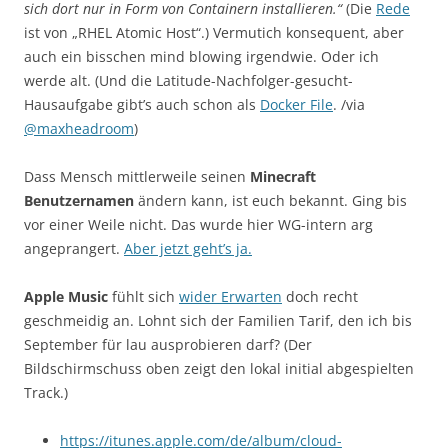
sich dort nur in Form von Containern installieren.“
(Die
Rede
ist von „RHEL Atomic Host“.) Vermutich konsequent, aber
auch ein bisschen mind blowing irgendwie. Oder ich
werde alt. (Und die Latitude-Nachfolger-gesucht-
Hausaufgabe gibt’s auch schon als
Docker File
. /via
@maxheadroom
)
Dass Mensch mittlerweile seinen
Minecraft
Benutzernamen
ändern kann, ist euch bekannt. Ging bis
vor einer Weile nicht. Das wurde hier WG-intern arg
angeprangert.
Aber jetzt geht’s ja.
Apple Music
fühlt sich
wider Erwarten
doch recht
geschmeidig an. Lohnt sich der Familien Tarif, den ich bis
September für lau ausprobieren darf? (Der
Bildschirmschuss oben zeigt den lokal initial abgespielten
Track.)
https://itunes.apple.com/de/album/cloud-