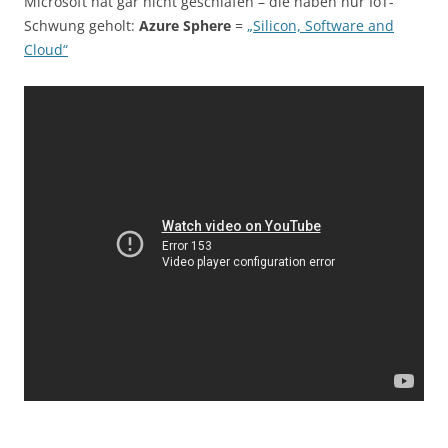
Microsoft hat gar nicht geschlafen – die haben nur IoT-
Schwung geholt:
Azure Sphere
=
„Silicon, Software and
Cloud“