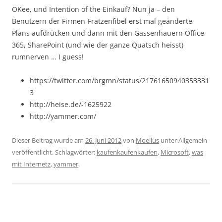
OKee, und Intention of the Einkauf? Nun ja – den
Benutzern der Firmen-Fratzenfibel erst mal geänderte
Plans aufdrücken und dann mit den Gassenhauern Office
365, SharePoint (und wie der ganze Quatsch heisst)
rumnerven … I guess!
https://twitter.com/brgmn/status/21761650940353331
3
http://heise.de/-1625922
http://yammer.com/
Dieser Beitrag wurde am
26. Juni 2012
von
Moellus
unter Allgemein
veröffentlicht. Schlagwörter:
kaufenkaufenkaufen
,
Microsoft
,
was
mit Internetz
,
yammer
.