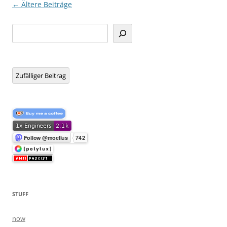
Beitragsnavigation
←
Ältere Beiträge
Suchen
Zufälliger Beitrag
STUFF
now