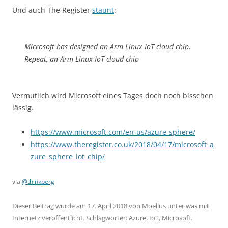
Und auch The Register
staunt
:
Microsoft has designed an Arm Linux IoT cloud chip.
Repeat, an Arm Linux IoT cloud chip
Vermutlich wird Microsoft eines Tages doch noch bisschen
lässig.
https://www.microsoft.com/en-us/azure-sphere/
https://www.theregister.co.uk/2018/04/17/microsoft_a
zure_sphere_iot_chip/
via
@thinkberg
Dieser Beitrag wurde am
17. April 2018
von
Moellus
unter
was mit
Internetz
veröffentlicht. Schlagwörter:
Azure
,
IoT
,
Microsoft
.