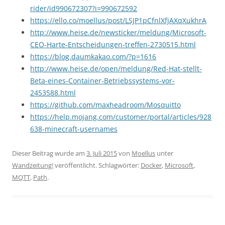
rider/id990672307?i=990672592
https://ello.co/moellus/post/LSJP1pCfnlXfjAXqXukhrA
http://www.heise.de/newsticker/meldung/Microsoft-
CEO-Harte-Entscheidungen-treffen-2730515.html
https://blog.daumkakao.com/?p=1616
http://www.heise.de/open/meldung/Red-Hat-stellt-
Beta-eines-Container-Betriebssystems-vor-
2453588.html
https://github.com/maxheadroom/Mosquitto
https://help.mojang.com/customer/portal/articles/928
638-minecraft-usernames
Dieser Beitrag wurde am
3. Juli 2015
von
Moellus
unter
Wandzeitung!
veröffentlicht. Schlagwörter:
Docker
,
Microsoft
,
MQTT
,
Path
.