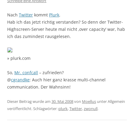
Schreibe eine Antwort
Nach
Twitter
kommt
Plurk
.
Hab ich das jetzt richtig verstanden? So denn der Twitter-
Highscreen-Server heute mal nicht ‚over capacity‘ war, hab
ich das zumindest rausgelesen.
» plurk.com
So,
Mr. confcall
– zufrieden?
@
cgrandke
: Auch hier ganz krasse multi-channel
communication. Der Wahnsinn!
Dieser Beitrag wurde am
30. Mai 2008
von
Moellus
unter Allgemein
veröffentlicht. Schlagwörter:
plurk
,
Twitter
,
zwonull
.