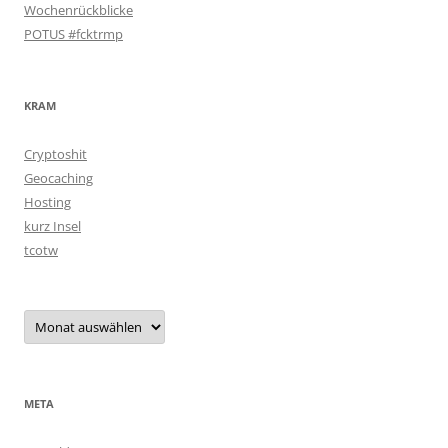
Wochenrückblicke
POTUS #fcktrmp
KRAM
Cryptoshit
Geocaching
Hosting
kurz Insel
tcotw
Archiv
META