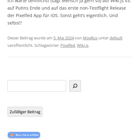
Ich warte sehnlichst (sagt Mensch ja gern so) auf Wiki.js v3,
auf Putins Ende und auf das erste non-Testflight Release
der Pixelfed App für iOS. Sonst geht’s eigentlich. Und
selbst?
Dieser Beitrag wurde am
5. Mai 2024
von
Moellus
unter
default
veröffentlicht. Schlagwörter:
Pixelfed
,
Wiki.js
.
Suchen
Zufälliger Beitrag