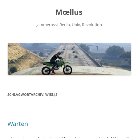
Zum
Inhalt
Mœllus
springen
Jammerossi, Berlin, Unix, Revolution
SCHLAGWORTARCHIV:
WIKI.JS
Warten