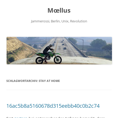
Zum
Inhalt
Mœllus
springen
Jammerossi, Berlin, Unix, Revolution
SCHLAGWORTARCHIV:
STAY AT HOME
16ac5b8a5160678d315eebb40c0b2c74