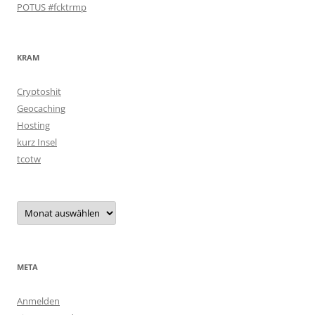
POTUS #fcktrmp
KRAM
Cryptoshit
Geocaching
Hosting
kurz Insel
tcotw
Archiv
META
Anmelden