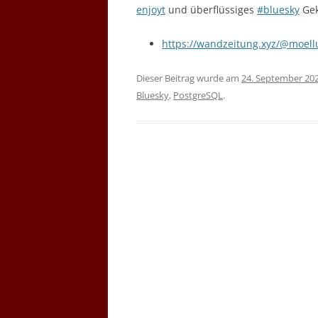
enjoyt
und überflüssiges
#bluesky
Gek
https://wandzeitung.xyz/@moel
Dieser Beitrag wurde am
24. September 20
Bluesky
,
PostgreSQL
.