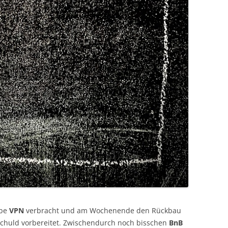
abe
VPN
verbracht und am Wochenende den Rückbau
chuld vorbereitet. Zwischendurch noch bisschen
BnB