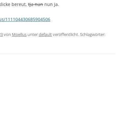
licke bereut,
tja nun
nun ja.
lus/111104430685904506
23
von
Moellus
unter
default
veröffentlicht. Schlagwörter: