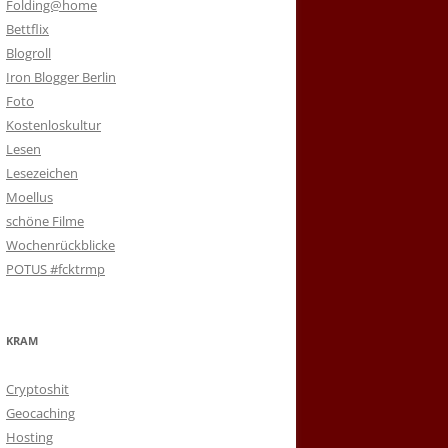
Folding@home
Bettflix
Blogroll
Iron Blogger Berlin
Foto
Kostenloskultur
Lesen
Lesezeichen
Moellus
schöne Filme
Wochenrückblicke
POTUS #fcktrmp
KRAM
Cryptoshit
Geocaching
Hosting