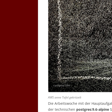
AWS anne Tafel gekritzelt
Die Arbeitswoche mit der Hauptaufg
der technischen
postgres:9.6-alpine
S