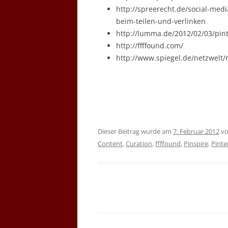
http://spreerecht.de/social-med
beim-teilen-und-verlinken
http://lumma.de/2012/02/03/pint
http://ffffound.com/
http://www.spiegel.de/netzwelt/
Dieser Beitrag wurde am
7. Februar 2012
v
Content
,
Curation
,
ffffound
,
Pinspire
,
Pinte