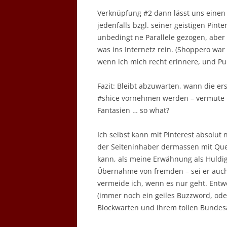
Verknüpfung #2 dann lässt uns einen 
jedenfalls bzgl. seiner geistigen Pint
unbedingt ne Parallele gezogen, aber
was ins Internetz rein. (Shoppero wa
wenn ich mich recht erinnere, und Pun
Fazit: Bleibt abzuwarten, wann die er
#shice vornehmen werden – vermute ic
Fantasien … so what?
Ich selbst kann mit Pinterest absolut 
der Seiteninhaber dermassen mit Quel
kann, als meine Erwähnung als Huldig
Übernahme von fremden – sei er auc
vermeide ich, wenn es nur geht. Ent
(immer noch ein geiles Buzzword, ode
Blockwarten und ihrem tollen Bundes