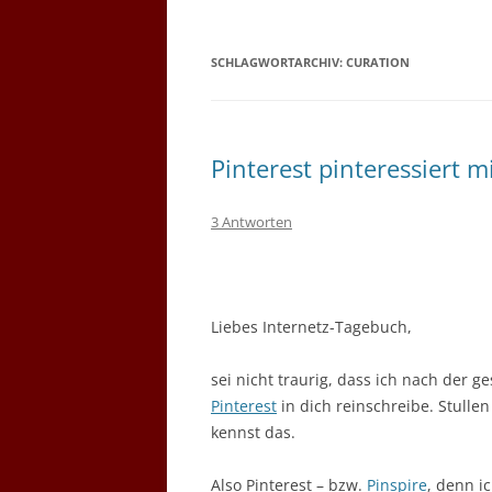
SCHLAGWORTARCHIV:
CURATION
Pinterest pinteressiert m
3 Antworten
Liebes Internetz-Tagebuch,
sei nicht traurig, dass ich nach der
Pinterest
in dich reinschreibe. Stulle
kennst das.
Also Pinterest – bzw.
Pinspire
, denn 