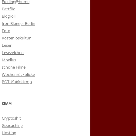
Folding@home
Bettflix
Blogroll
Iron Blogger Berlin
Foto
Kostenloskultur
Lesen
Lesezeichen
Moellus
schöne Filme
Wochenrückblicke
POTUS #fcktrmp
KRAM
Cryptoshit
Geocaching
Hosting