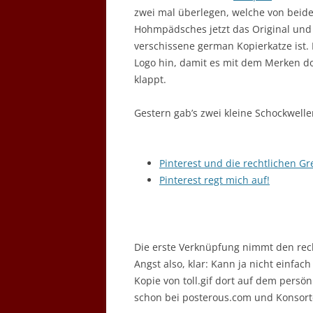
zwei mal überlegen, welche von beid
Hohmpädsches jetzt das Original und
verschissene german Kopierkatze ist. 
Logo hin, damit es mit dem Merken d
klappt.
Gestern gab’s zwei kleine Schockwel
Pinterest und die rechtlichen G
Pinterest regt mich auf!
Die erste Verknüpfung nimmt den rec
Angst also, klar: Kann ja nicht einf
Kopie von toll.gif dort auf dem persö
schon bei posterous.com und Konsorten