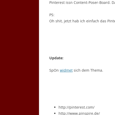
Pinterest issn Content-Poser-Board. 
PS:
Oh shit, jetzt hab ich einfach das Pin
Update:
SpOn
widmet
sich dem Thema.
http://pinterest.com/
http://www.pinspire.de/