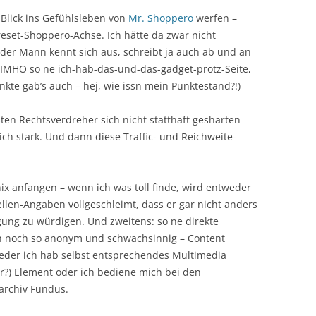
Blick ins Gefühlsleben von
Mr. Shoppero
werfen –
ereset-Shoppero-Achse. Ich hätte da zwar nicht
 der Mann kennt sich aus, schreibt ja auch ab und an
r IMHO so ne ich-hab-das-und-das-gadget-protz-Seite,
kte gab’s auch – hej, wie issn mein Punktestand?!)
sten Rechtsverdreher sich nicht statthaft gesharten
h stark. Und dann diese Traffic- und Reichweite-
nix anfangen – wenn ich was toll finde, wird entweder
len-Angaben vollgeschleimt, dass er gar nicht anders
ung zu würdigen. Und zweitens: so ne direkte
h noch so anonym und schwachsinnig – Content
weder ich hab selbst entsprechendes Multimedia
r?) Element oder ich bediene mich bei den
archiv Fundus.