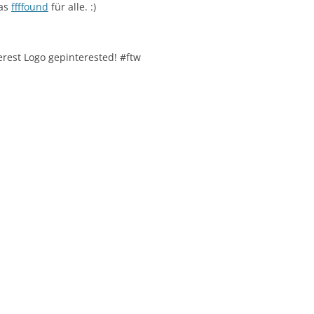
Das
ffffound
für alle. :)
terest Logo gepinterested! #ftw