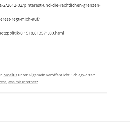
ia-2/2012-02/pinterest-und-die-rechtlichen-grenzen-
erest-regt-mich-auf/
netzpolitik/0,1518,813571,00.html
on
Moellus
unter Allgemein veröffentlicht. Schlagwörter:
rest
,
was mit Internetz
.