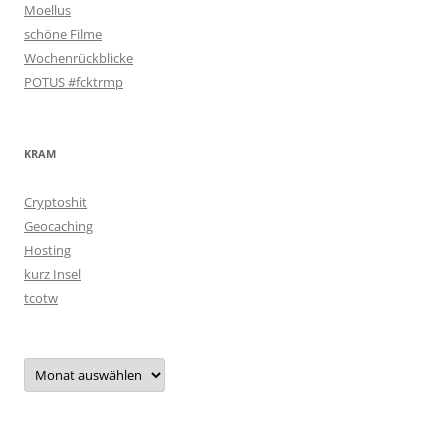
Moellus
schöne Filme
Wochenrückblicke
POTUS #fcktrmp
KRAM
Cryptoshit
Geocaching
Hosting
kurz Insel
tcotw
Archiv