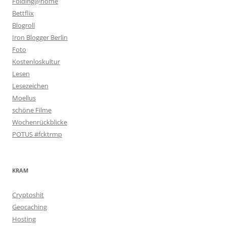
Folding@home
Bettflix
Blogroll
Iron Blogger Berlin
Foto
Kostenloskultur
Lesen
Lesezeichen
Moellus
schöne Filme
Wochenrückblicke
POTUS #fcktrmp
KRAM
Cryptoshit
Geocaching
Hosting