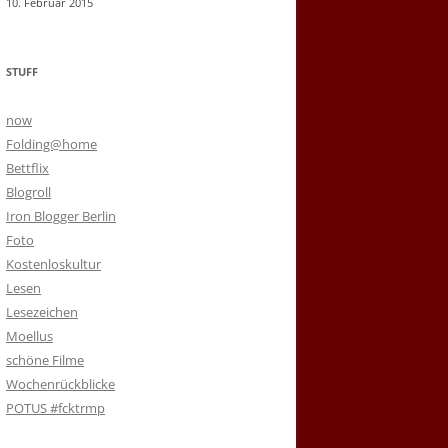
10. Februar 2015
STUFF
now
Folding@home
Bettflix
Blogroll
Iron Blogger Berlin
Foto
Kostenloskultur
Lesen
Lesezeichen
Moellus
schöne Filme
Wochenrückblicke
POTUS #fcktrmp