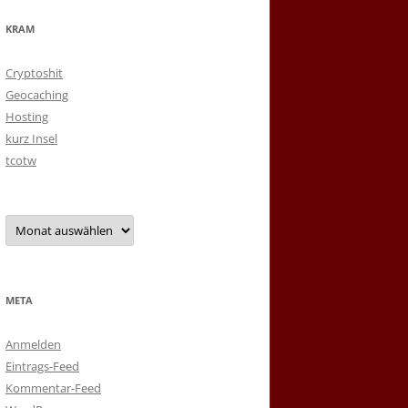
KRAM
Cryptoshit
Geocaching
Hosting
kurz Insel
tcotw
Archiv
META
Anmelden
Eintrags-Feed
Kommentar-Feed