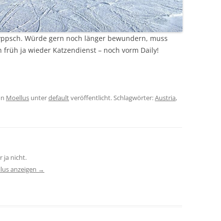
 hyppsch. Würde gern noch länger bewundern, muss
n früh ja wieder Katzendienst – noch vorm Daily!
on
Moellus
unter
default
veröffentlicht. Schlagwörter:
Austria
,
 ja nicht.
llus anzeigen
→