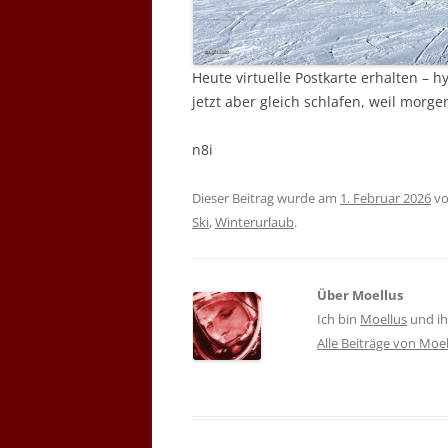
Heute virtuelle Postkarte erhalten –
jetzt aber gleich schlafen, weil morge
n8i
Dieser Beitrag wurde am
1. Februar 2026
v
Ski
,
Winterurlaub
.
Über Moellus
Ich bin
Moellus
und ihr
Alle Beiträge von Moe