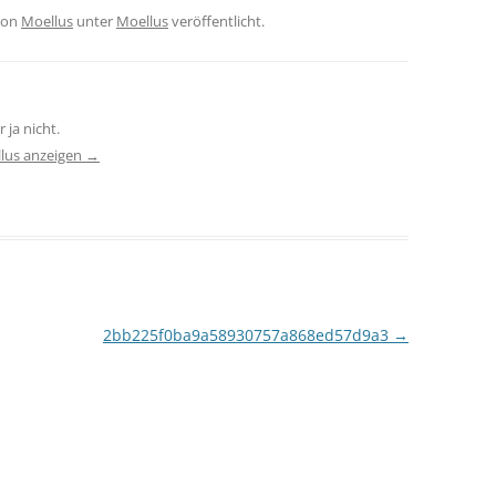
on
Moellus
unter
Moellus
veröffentlicht.
 ja nicht.
llus anzeigen
→
2bb225f0ba9a58930757a868ed57d9a3
→