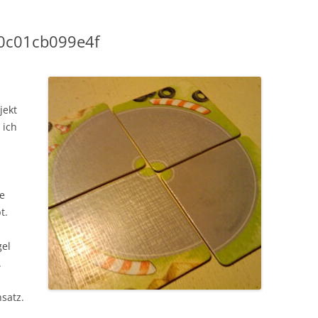
0c01cb099e4f
jekt
 ich
re
t.
gel
.
nsatz.