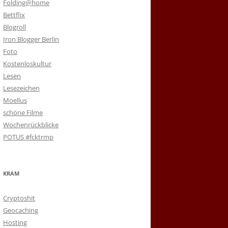
Folding@home
Bettflix
Blogroll
Iron Blogger Berlin
Foto
Kostenloskultur
Lesen
Lesezeichen
Moellus
schöne Filme
Wochenrückblicke
POTUS #fcktrmp
KRAM
Cryptoshit
Geocaching
Hosting