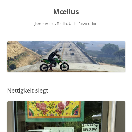
Zum
Inhalt
Mœllus
springen
Jammerossi, Berlin, Unix, Revolution
Nettigkeit siegt