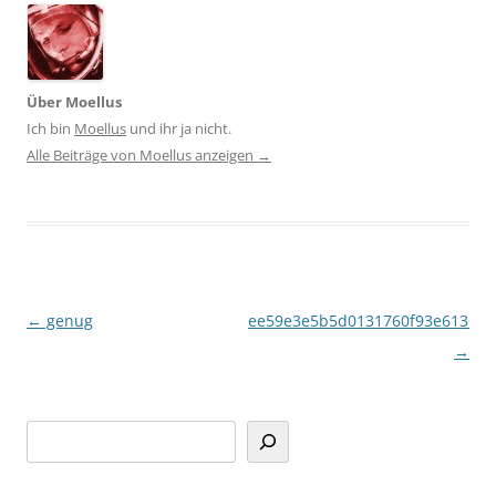
Über Moellus
Ich bin
Moellus
und ihr ja nicht.
Alle Beiträge von Moellus anzeigen
→
Beitragsnavigation
←
genug
ee59e3e5b5d0131760f93e613682
→
Suchen