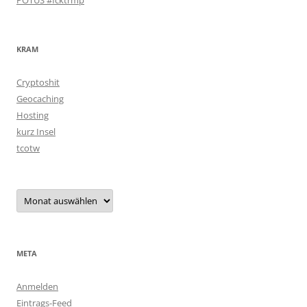
POTUS #fcktrmp
KRAM
Cryptoshit
Geocaching
Hosting
kurz Insel
tcotw
Archiv
META
Anmelden
Eintrags-Feed