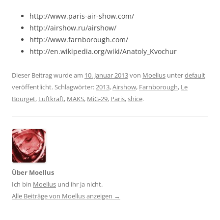
http://www.paris-air-show.com/
http://airshow.ru/airshow/
http://www.farnborough.com/
http://en.wikipedia.org/wiki/Anatoly_Kvochur
Dieser Beitrag wurde am
10. Januar 2013
von
Moellus
unter
default
veröffentlicht. Schlagwörter:
2013
,
Airshow
,
Farnborough
,
Le
Bourget
,
Luftkraft
,
MAKS
,
MiG-29
,
Paris
,
shice
.
Über Moellus
Ich bin
Moellus
und ihr ja nicht.
Alle Beiträge von Moellus anzeigen
→