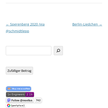
Beitragsnavigation
←
Sperenberg 2020 /via
Berlin-Liedchen
→
@schmidtlepp
Suchen
Zufälliger Beitrag