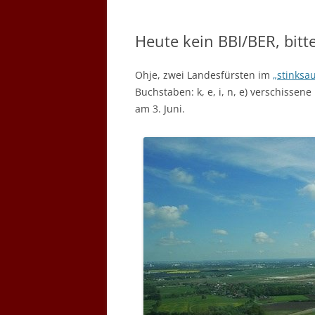
Heute kein BBI/BER, bitt
Ohje, zwei Landesfürsten im
„stinksa
Buchstaben: k, e, i, n, e) verschisse
am 3. Juni.