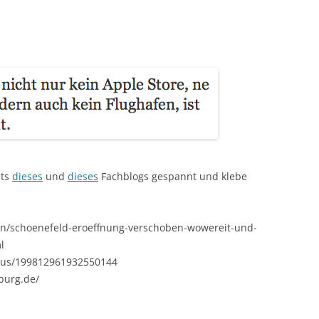
nts
dieses
und
dieses
Fachblogs gespannt und klebe
lin/schoenefeld-eroeffnung-verschoben-wowereit-und-
l
tatus/199812961932550144
burg.de/