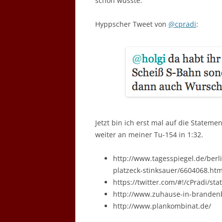
schon wusste.
Hyppscher Tweet von
@cpradi
:
Jetzt bin ich erst mal auf die Stateme
weiter an meiner Tu-154 in 1:32.
http://www.tagesspiegel.de/ber
platzeck-stinksauer/6604068.htm
https://twitter.com/#!/cPradi/s
http://www.zuhause-in-branden
http://www.plankombinat.de/