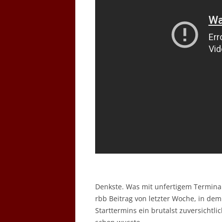
Denkste. Was mit unfertigem Terminal
rbb Beitrag von letzter Woche, in de
Starttermins ein brutalst zuversichtl