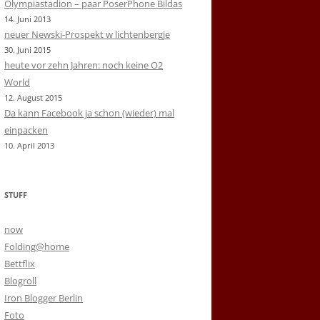
Olympiastadion – paar PoserPhone Bildas
14. Juni 2013
neuer Newski-Prospekt w lichtenbergje
30. Juni 2015
heute vor zehn Jahren: noch keine O2
World
12. August 2015
Da kann Facebook ja schon (wieder) mal
einpacken
10. April 2013
STUFF
now
Folding@home
Bettflix
Blogroll
Iron Blogger Berlin
Foto