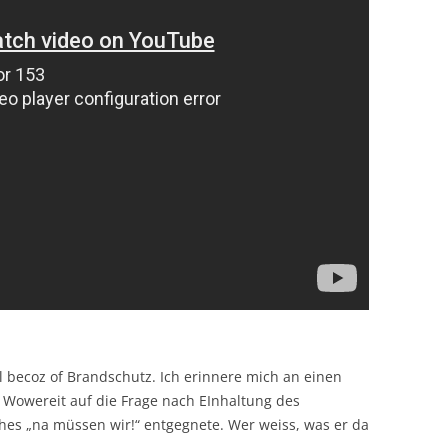
 becoz of Brandschutz. Ich erinnere mich an einen
m Wowereit auf die Frage nach EInhaltung des
iches „na müssen wir!“ entgegnete. Wer weiss, was er da