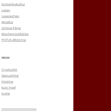
Kostenloskultur
Lesen
Lesezeichen
Moellus
schöne Filme
Wochenrückblicke
POTUS #fcktrmp
KRAM
Cryptoshit
Geocaching
Hosting
kurz Insel
tcotw
Archiv