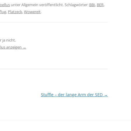
oellus
unter Allgemein veröffentlicht. Schlagwörter:
BBI
,
BER
,
flug
,
Platzeck
,
Wowereit
.
 ja nicht.
llus anzeigen
→
Stuffle – der lange Arm der SED
→