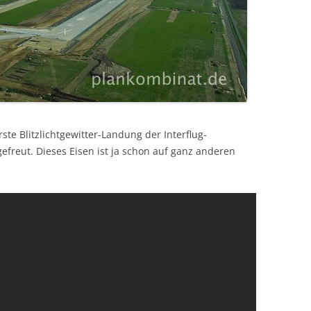
ste Blitzlichtgewitter-Landung der Interflug-
freut. Dieses Eisen ist ja schon auf ganz anderen