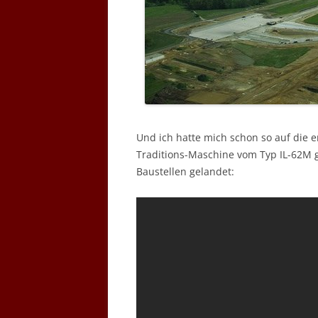
Und ich hatte mich schon so auf die er
Traditions-Maschine vom Typ IL-62M ge
Baustellen gelandet: