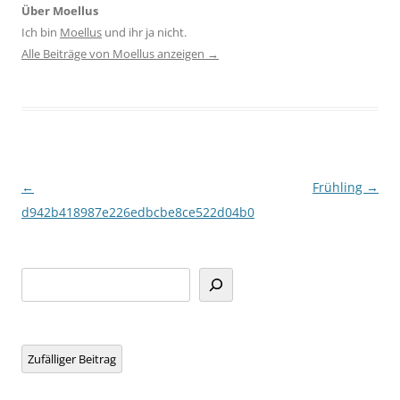
Über Moellus
Ich bin
Moellus
und ihr ja nicht.
Alle Beiträge von Moellus anzeigen
→
Beitragsnavigation
←
Frühling
→
d942b418987e226edbcbe8ce522d04b0
Suchen
Zufälliger Beitrag