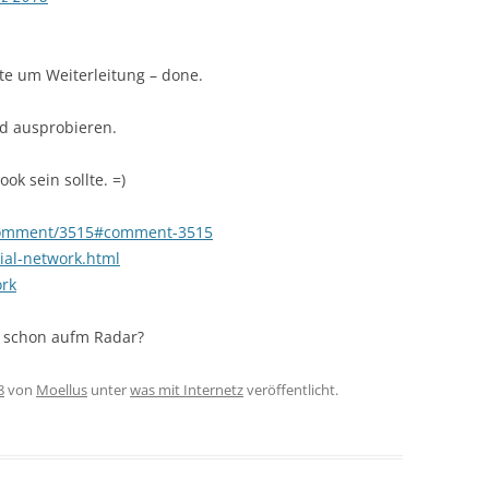
te um Weiterleitung – done.
d ausprobieren.
ok sein sollte. =)
t/comment/3515#comment-3515
cial-network.html
ork
 schon aufm Radar?
8
von
Moellus
unter
was mit Internetz
veröffentlicht.