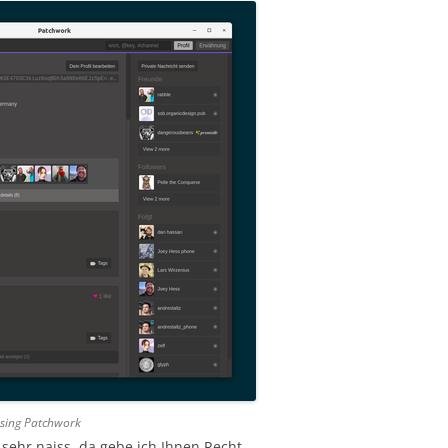
 using Patchwork
sehr naiss, da gebe ich Ihnen Recht.