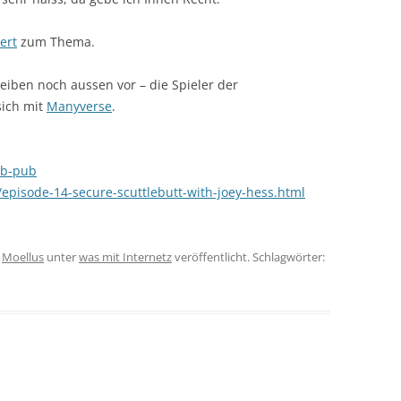
ert
zum Thema.
bleiben noch aussen vor – die Spieler der
sich mit
Manyverse
.
sb-pub
/episode-14-secure-scuttlebutt-with-joey-hess.html
n
Moellus
unter
was mit Internetz
veröffentlicht. Schlagwörter: