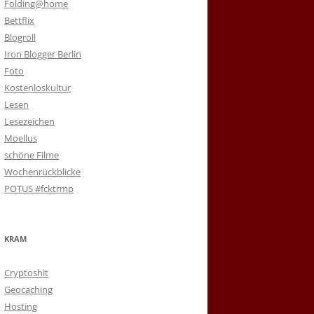
Folding@home
Bettflix
Blogroll
Iron Blogger Berlin
Foto
Kostenloskultur
Lesen
Lesezeichen
Moellus
schöne Filme
Wochenrückblicke
POTUS #fcktrmp
KRAM
Cryptoshit
Geocaching
Hosting