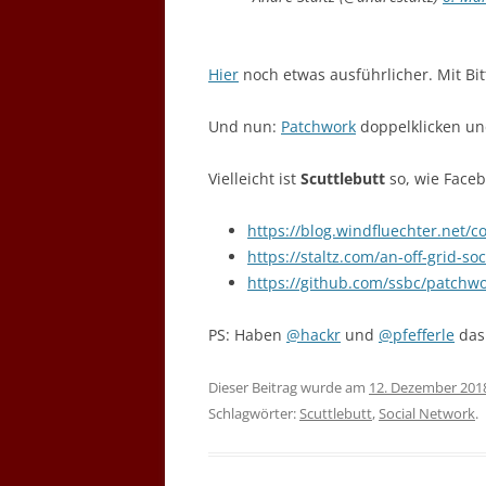
Hier
noch etwas ausführlicher. Mit Bit
Und nun:
Patchwork
doppelklicken un
Vielleicht ist
Scuttlebutt
so, wie Facebo
https://blog.windfluechter.ne
https://staltz.com/an-off-grid-so
https://github.com/ssbc/patchw
PS: Haben
@hackr
und
@pfefferle
das
Dieser Beitrag wurde am
12. Dezember 201
Schlagwörter:
Scuttlebutt
,
Social Network
.