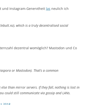
t und Instagram-Genervtheit
las
neulich ich
lebutt.nz), which is a truly decentralised social
 – Sternzahl dezentral womöglich? Mastodon und Co
 Diaspora or Mastodon). That’s a common
lse than mirror servers. If they fall, nothing is lost in
ou could still communicate via gossip and LANs.
rz 2018