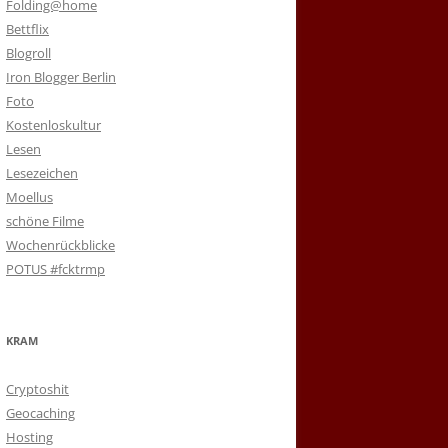
Folding@home
Bettflix
Blogroll
Iron Blogger Berlin
Foto
Kostenloskultur
Lesen
Lesezeichen
Moellus
schöne Filme
Wochenrückblicke
POTUS #fcktrmp
KRAM
Cryptoshit
Geocaching
Hosting