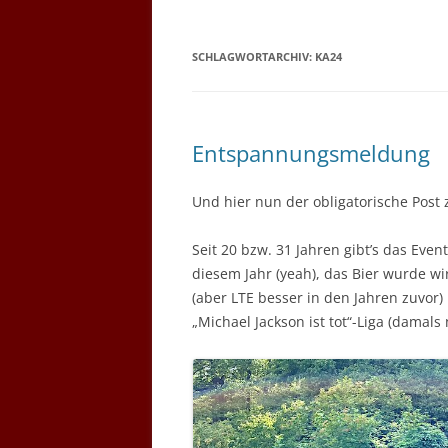
SCHLAGWORTARCHIV:
KA24
Entspannungsmeldung
Und hier nun der obligatorische Post 
Seit 20 bzw. 31 Jahren gibt’s das Eve
diesem Jahr (yeah), das Bier wurde wi
(aber LTE besser in den Jahren zuvor
„Michael Jackson ist tot“-Liga (damals