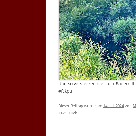
Und so verstecken die Luch-Bauern ih
#fckptn
Dieser Beitrag wurde am
14. Juli 2024
von
M
ka24
,
Luch
.