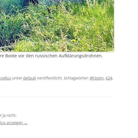
re Boote vor den russischen Aufklärungsdrohnen.
oellus
unter
default
veröffentlicht. Schlagwörter:
#fckptn
,
k24
,
 ja nicht.
llus anzeigen
→