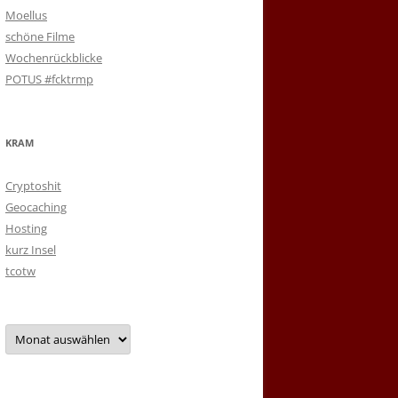
Moellus
schöne Filme
Wochenrückblicke
POTUS #fcktrmp
KRAM
Cryptoshit
Geocaching
Hosting
kurz Insel
tcotw
Archiv