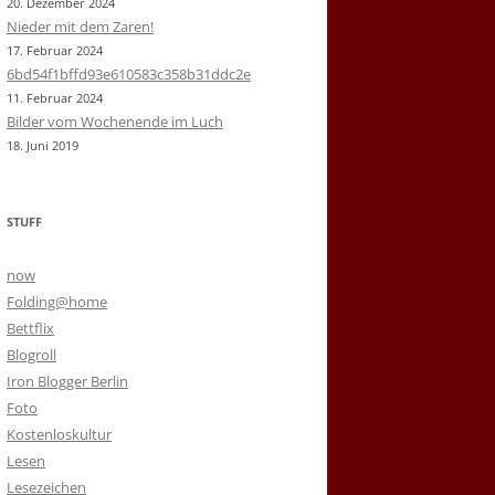
20. Dezember 2024
Nieder mit dem Zaren!
17. Februar 2024
6bd54f1bffd93e610583c358b31ddc2e
11. Februar 2024
Bilder vom Wochenende im Luch
18. Juni 2019
STUFF
now
Folding@home
Bettflix
Blogroll
Iron Blogger Berlin
Foto
Kostenloskultur
Lesen
Lesezeichen