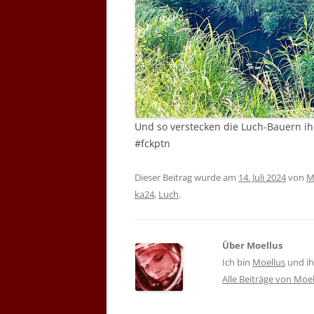
Und so verstecken die Luch-Bauern ih
#fckptn
Dieser Beitrag wurde am
14. Juli 2024
von
M
ka24
,
Luch
.
Über Moellus
Ich bin
Moellus
und ihr
Alle Beiträge von Moe