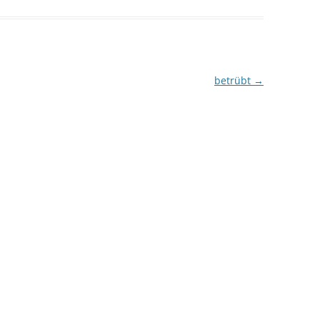
betrübt
→