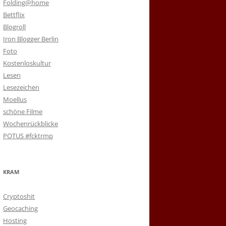
Folding@home
Bettflix
Blogroll
Iron Blogger Berlin
Foto
Kostenloskultur
Lesen
Lesezeichen
Moellus
schöne Filme
Wochenrückblicke
POTUS #fcktrmp
KRAM
Cryptoshit
Geocaching
Hosting