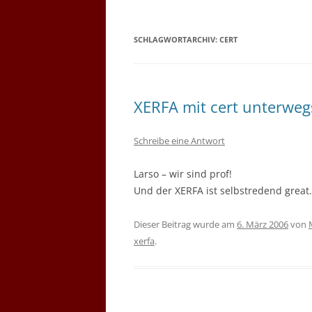
SCHLAGWORTARCHIV:
CERT
XERFA mit cert unterweg
Schreibe eine Antwort
Larso – wir sind prof!
Und der XERFA ist selbstredend great.
Dieser Beitrag wurde am
6. März 2006
von
xerfa
.