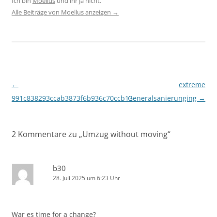
Ich bin
Moellus
und ihr ja nicht.
Alle Beiträge von Moellus anzeigen
→
Beitragsnavigation
←
extreme
991c838293ccab3873f6b936c70ccb13
Generalsanierunging
→
2 Kommentare zu „
Umzug without moving
“
b30
28. Juli 2025 um 6:23 Uhr
War es time for a change?