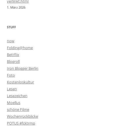
verlinkt.html
1. März 2026
STUFF
now
Folding@home
Bettflix
Blogroll
Iron Blogger Berlin
Foto
Kostenloskultur
Lesen
Lesezeichen
Moellus
schöne Filme
Wochenrückblicke
POTUS #fcktrmp