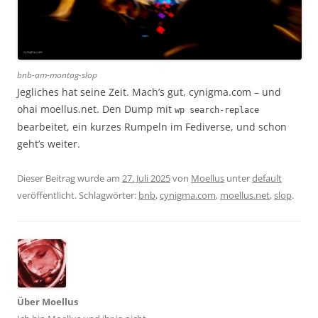
bnb-am-montag-slop
Jegliches hat seine Zeit. Mach’s gut, cynigma.com – und
ohai moellus.net. Den Dump mit
wp search-replace
bearbeitet, ein kurzes Rumpeln im Fediverse, und schon
geht’s weiter.
Dieser Beitrag wurde am
27. Juli 2025
von
Moellus
unter
default
veröffentlicht. Schlagwörter:
bnb
,
cynigma.com
,
moellus.net
,
slop
.
Über Moellus