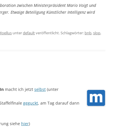
laboration zwischen Ministerpräsident Mario Voigt und
rger. Etwaige Beteiligung Künstlicher Intelligenz wird
Moellus
unter
default
veröffentlicht. Schlagwörter:
bnb
,
slop
,
In
macht ich jetzt
selbst
(unter
Staffelfinale
geguckt
, am Tag darauf dann
ärung siehe
hier
)