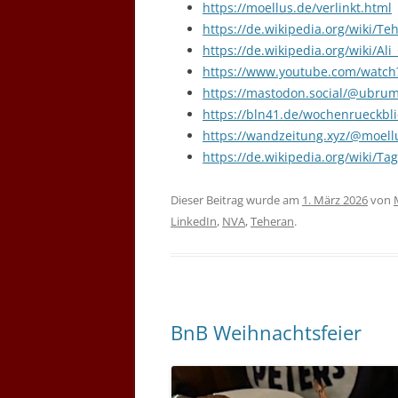
https://moellus.de/verlinkt.html
https://de.wikipedia.org/wiki/Te
https://de.wikipedia.org/wiki/Al
https://www.youtube.com/watc
https://mastodon.social/@ubr
https://bln41.de/wochenrueckbli
https://wandzeitung.xyz/@moel
https://de.wikipedia.org/wiki/T
Dieser Beitrag wurde am
1. März 2026
von
LinkedIn
,
NVA
,
Teheran
.
BnB Weihnachtsfeier