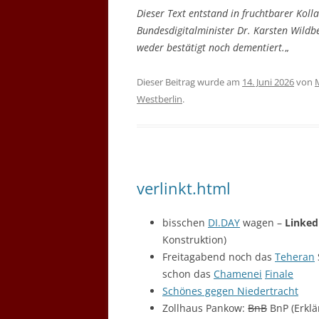
Dieser Text entstand in fruchtbarer Kol
Bundesdigitalminister Dr. Karsten Wildbe
weder bestätigt noch dementiert.
„
Dieser Beitrag wurde am
14. Juni 2026
von
Westberlin
.
verlinkt.html
bisschen
DI.
DAY
wagen –
Linked
Konstruktion)
Freitagabend noch das
Teheran
schon das
Chamenei
Finale
Schönes gegen Niedertracht
Zollhaus Pankow:
BnB
BnP (Erkl