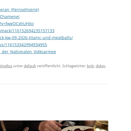
heran_(Fernsehserie)
i_Chamenei
h?v=fwgOCxhUHXo
ummack/116152694235157133
ck-kw-09-2026-titanic-und-meatballs/
lus/116153342994934955
ag_der_Nationalen_Volksarmee
Moellus
unter
default
veröffentlicht. Schlagwörter:
bnb
,
diday
,