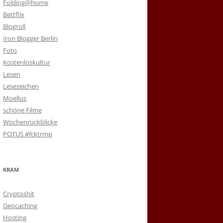
Folding@home
Bettflix
Blogroll
Iron Blogger Berlin
Foto
Kostenloskultur
Lesen
Lesezeichen
Moellus
schöne Filme
Wochenrückblicke
POTUS #fcktrmp
KRAM
Cryptoshit
Geocaching
Hosting