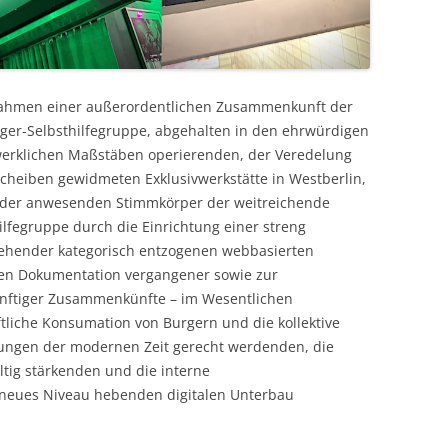
Rahmen einer außerordentlichen Zusammenkunft der
ger-Selbsthilfegruppe, abgehalten in den ehrwürdigen
rklichen Maßstäben operierenden, der Veredelung
scheiben gewidmeten Exklusivwerkstätte in Westberlin,
 der anwesenden Stimmkörper der weitreichende
ilfegruppe durch die Einrichtung einer streng
tehender kategorisch entzogenen webbasierten
osen Dokumentation vergangener sowie zur
nftiger Zusammenkünfte – im Wesentlichen
ftliche Konsumation von Burgern und die kollektive
rungen der modernen Zeit gerecht werdenden, die
ltig stärkenden und die interne
 neues Niveau hebenden digitalen Unterbau