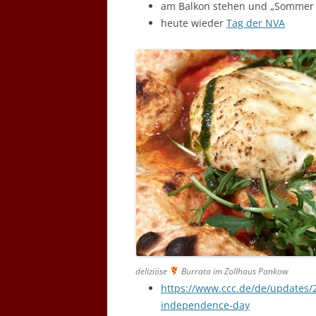
am Balkon stehen und „Sommer i
heute wieder
Tag der NVA
deliziöse
Burrata im Zollhaus Pankow
https://www.ccc.de/de/updates/2
independence-day