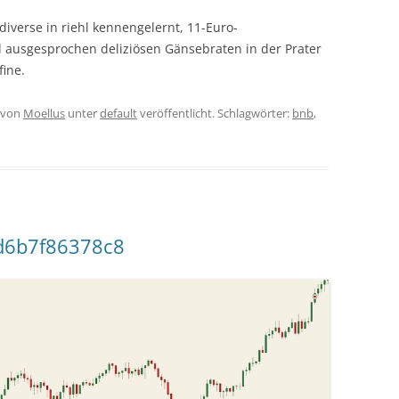
iverse in riehl kennengelernt, 11-Euro-
 ausgesprochen deliziösen Gänsebraten in der Prater
fine.
von
Moellus
unter
default
veröffentlicht. Schlagwörter:
bnb
,
d6b7f86378c8