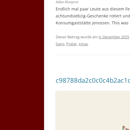
lekka Ahmprot
Endlich mal paar Leute aus diesem Fed
achtundsiebzig-Geschenke rotiert und
Konsumgaststätte jenossen. This was 
Dieser Beitrag wurde am
6. Dezember 2025
Gans
,
Prater
,
xmas
.
c98788da2c0c0c4b2ac1