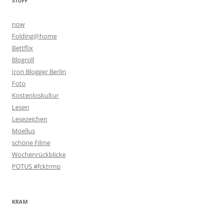
STUFF
now
Folding@home
Bettflix
Blogroll
Iron Blogger Berlin
Foto
Kostenloskultur
Lesen
Lesezeichen
Moellus
schöne Filme
Wochenrückblicke
POTUS #fcktrmp
KRAM