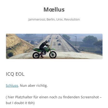
Zum
Inhalt
Mœllus
springen
Jammerossi, Berlin, Unix, Revolution
ICQ EOL
Schluss
. Nun aber richtig.
( hier Platzhalter für einen noch zu findenden Screenshot –
but I doubt it tbh)