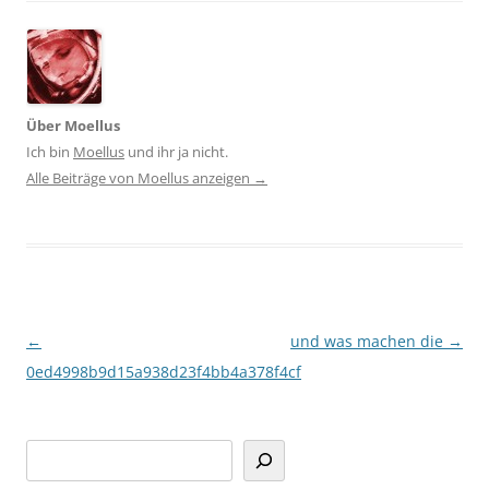
Über Moellus
Ich bin
Moellus
und ihr ja nicht.
Alle Beiträge von Moellus anzeigen
→
Beitragsnavigation
←
und was machen die
→
0ed4998b9d15a938d23f4bb4a378f4cf
Suchen