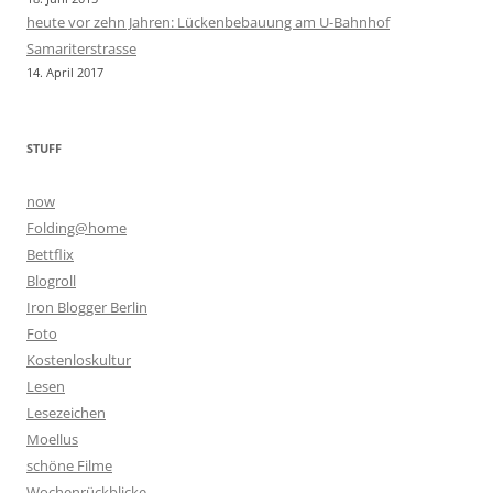
heute vor zehn Jahren: Lückenbebauung am U-Bahnhof
Samariterstrasse
14. April 2017
STUFF
now
Folding@home
Bettflix
Blogroll
Iron Blogger Berlin
Foto
Kostenloskultur
Lesen
Lesezeichen
Moellus
schöne Filme
Wochenrückblicke