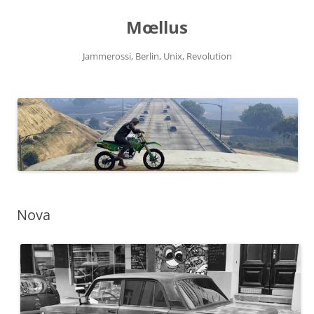
Zum
Inhalt
Mœllus
springen
Jammerossi, Berlin, Unix, Revolution
Nova