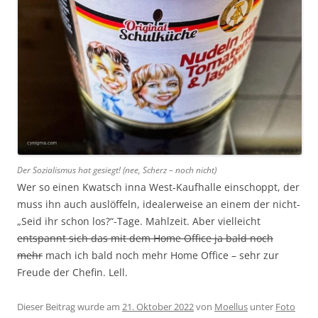
Der Sozialismus hat gesiegt! (nee, Scherz – noch nicht)
Wer so einen Kwatsch inna West-Kaufhalle einschoppt, der
muss ihn auch auslöffeln, idealerweise an einem der nicht-
„Seid ihr schon los?“-Tage. Mahlzeit. Aber vielleicht
entspannt sich das mit dem Home Office ja bald noch
mehr
mach ich bald noch mehr Home Office – sehr zur
Freude der Chefin. Lell.
Dieser Beitrag wurde am
21. Oktober 2022
von
Moellus
unter
Foto