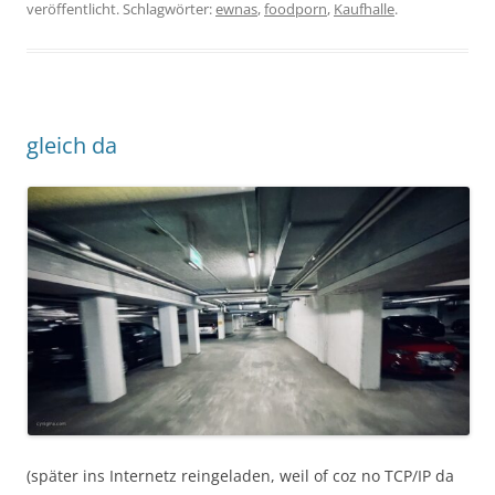
veröffentlicht. Schlagwörter:
ewnas
,
foodporn
,
Kaufhalle
.
gleich da
(später ins Internetz reingeladen, weil of coz no TCP/IP da