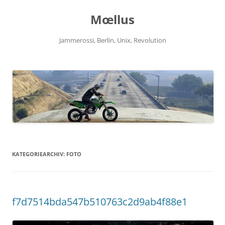
Zum
Inhalt
Mœllus
springen
Jammerossi, Berlin, Unix, Revolution
KATEGORIEARCHIV:
FOTO
f7d7514bda547b510763c2d9ab4f88e1