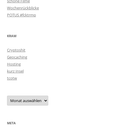
schöne Filme
Wochenrückblicke
POTUS #fcktrmp
KRAM
Cryptoshit
Geocaching
Hosting
kurz Insel
tcotw
Archiv
META