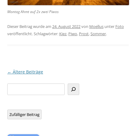
Montag Ahmt auf 2x zwei Piwos
Dieser Beitrag wurde am
24. August 2022
von
Moellus
unter
Foto
veröffentlicht. Schlagwörter:
Kiez
,
Piwo
,
Prost
,
Sommer
.
Beitragsnavigation
←
Ältere Beiträge
Suchen
Zufälliger Beitrag