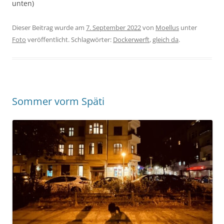
unten)
Dieser Beitrag wurde am
7. September 2022
von
Moellus
unter
Foto
veröffentlicht. Schlagwörter:
Dockerwerft
,
gleich da
.
Sommer vorm Späti