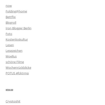
now
Folding@home
Bettflix
Blogroll
Iron Blogger Berlin
Foto
Kostenloskultur
Lesen
Lesezeichen
Moellus
schöne Filme
Wochenrückblicke
POTUS #fcktrmp
KRAM
Cryptoshit