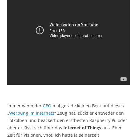
Immer wenn der
CEO
mal gerade keinen Bock auf dieses
„
Werbung im Internetz
“ Zeug hat, zückt er entweder den
Lötkolben und beackert den erstbesten Raspberry Pi, oder
aber er lässt sich über das
Internet of Things
aus. Eben
Zeit für Visionen, ynot. Ich hatte ja seinerzeit