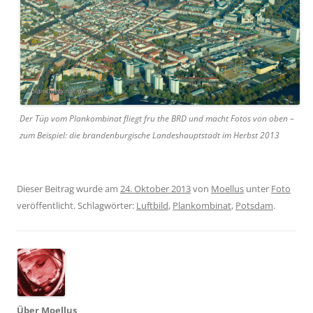
Der Tüp vom Plankombinat fliegt fru the BRD und macht Fotos von oben –
zum Beispiel: die brandenburgische Landeshauptstadt im Herbst 2013
Dieser Beitrag wurde am
24. Oktober 2013
von
Moellus
unter
Foto
veröffentlicht. Schlagwörter:
Luftbild
,
Plankombinat
,
Potsdam
.
Über Moellus