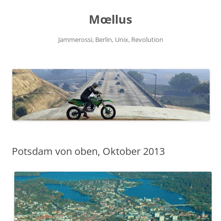
Zum
Inhalt
Mœllus
springen
Jammerossi, Berlin, Unix, Revolution
Potsdam von oben, Oktober 2013