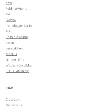
now
Folding@home
Bettflix
Blogroll
Iron Blogger Berlin
Foto
Kostenloskultur
Lesen
Lesezeichen
Moellus
schöne Filme
Wochenrückblicke
POTUS #fcktrmp
KRAM
Cryptoshit
Geocaching