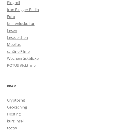
Blogroll
Iron Blogger Berlin
Foto
Kostenloskultur
Lesen
Lesezeichen
Moellus
schöne Filme
Wochenrückblicke
POTUS #fcktrmp
KRAM
Cryptoshit
Geocaching
Hosting
kurz Insel
tcotw