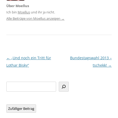
Über Moellus
Ich bin
Moellus
und ihr ja nicht.
Alle Beiträge von Moellus anzeigen
→
Beitragsnavigation
←
„Und noch ein Tritt für
Bundestagswahl 2013 –
Lothar Bisky“
tschekk!
→
Suchen
Zufälliger Beitrag