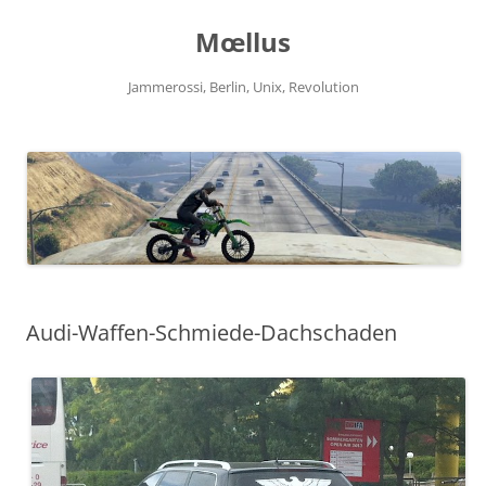
Zum
Inhalt
Mœllus
springen
Jammerossi, Berlin, Unix, Revolution
Audi-Waffen-Schmiede-Dachschaden