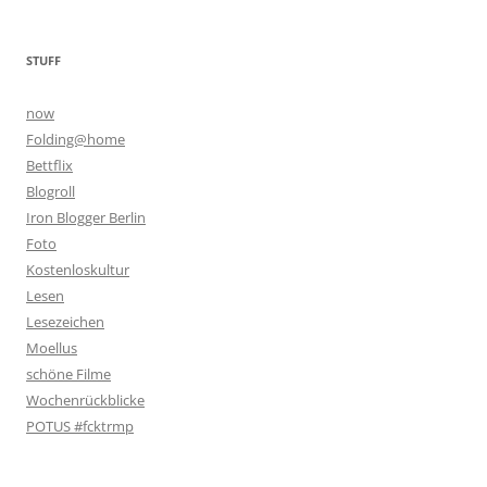
STUFF
now
Folding@home
Bettflix
Blogroll
Iron Blogger Berlin
Foto
Kostenloskultur
Lesen
Lesezeichen
Moellus
schöne Filme
Wochenrückblicke
POTUS #fcktrmp