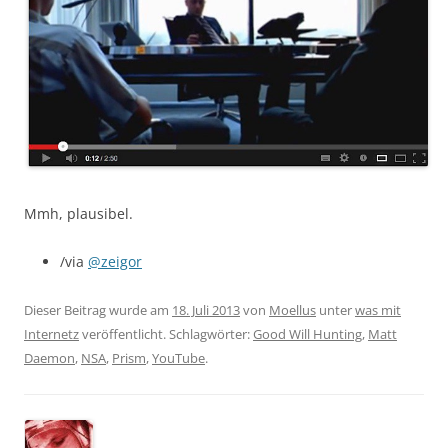
Mmh, plausibel.
/via
@zeigor
Dieser Beitrag wurde am
18. Juli 2013
von
Moellus
unter
was mit
Internetz
veröffentlicht. Schlagwörter:
Good Will Hunting
,
Matt
Daemon
,
NSA
,
Prism
,
YouTube
.