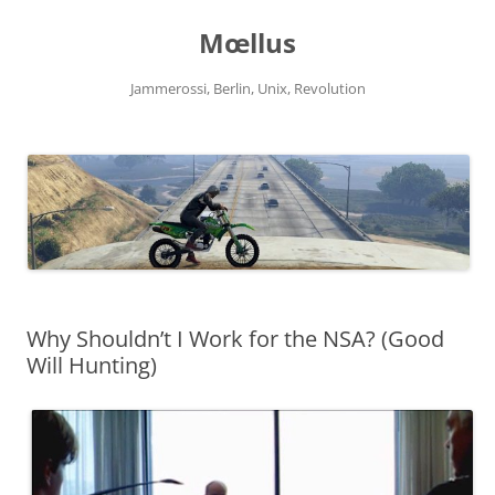
Zum
Inhalt
Mœllus
springen
Jammerossi, Berlin, Unix, Revolution
Why Shouldn’t I Work for the NSA? (Good
Will Hunting)