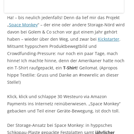
Ha! – bis neulich jedenfalls! Denn da lief mir das Projekt
„
Space Monkey
“ – der eine oder andere Storage-Nörd wird
davon bei Golem & Co schon vor gut einem Jahr gehört
haben – wieder über den Weg, und zwar bei
Kickstarter
.
Mitsamt hyppschem Produktbewegtbild und
Crowdfunding-Pressure: nur noch ein paar Tage, mach
hinne! Ich machte hinne, denn der Amerikaner hatte noch
ein T-Shirt raufgepackt, ein
T-Shirt
! Geilomat. (Apropos
hippe Textilie: Gruss und Danke an #newrelic an dieser
Stelle!)
Klick, klick und schlappe 30 Westeuro via Amazon
Payments ins Internetz reinüberwiesen. „Space Monkey“
gebacken und Teil einer Geräte-Bewegung, ist doch toll.
Der Storage-Ansatz bei Space Monkey: in hyppsches
Schkopau-Plaste gepackte Festplatten samt
jährlicher