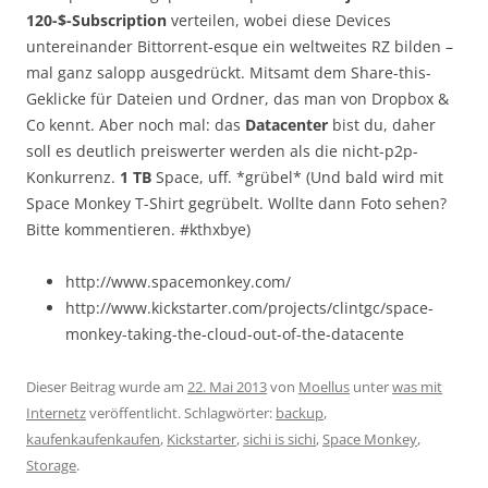
120-$-Subscription
verteilen, wobei diese Devices
untereinander Bittorrent-esque ein weltweites RZ bilden –
mal ganz salopp ausgedrückt. Mitsamt dem Share-this-
Geklicke für Dateien und Ordner, das man von Dropbox &
Co kennt. Aber noch mal: das
Datacenter
bist du, daher
soll es deutlich preiswerter werden als die nicht-p2p-
Konkurrenz.
1 TB
Space, uff. *grübel* (Und bald wird mit
Space Monkey T-Shirt gegrübelt. Wollte dann Foto sehen?
Bitte kommentieren. #kthxbye)
http://www.spacemonkey.com/
http://www.kickstarter.com/projects/clintgc/space-
monkey-taking-the-cloud-out-of-the-datacente
Dieser Beitrag wurde am
22. Mai 2013
von
Moellus
unter
was mit
Internetz
veröffentlicht. Schlagwörter:
backup
,
kaufenkaufenkaufen
,
Kickstarter
,
sichi is sichi
,
Space Monkey
,
Storage
.