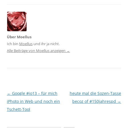
Über Moellus
Ich bin
Moellus
und ihr ja nicht.
Alle Beiträge von Moellus anzeigen
→
Beitragsnavigation
←
Google #io13 – für mich
heute mal die Sozen-Tasse
iPhoto in Web und noch ein
becoz of #150jahrespd
→
Tschett-Tool