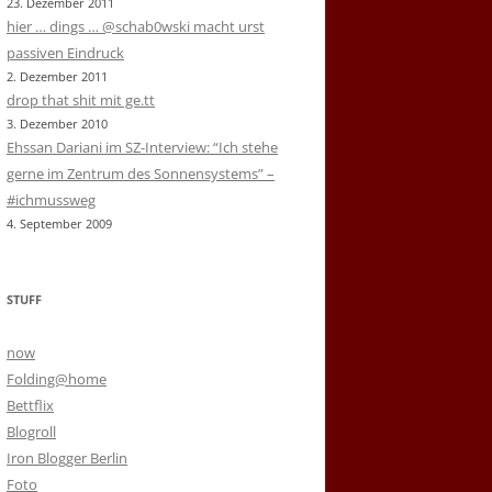
23. Dezember 2011
hier … dings … @schab0wski macht urst
passiven Eindruck
2. Dezember 2011
drop that shit mit ge.tt
3. Dezember 2010
Ehssan Dariani im SZ-Interview: “Ich stehe
gerne im Zentrum des Sonnensystems” –
#ichmussweg
4. September 2009
STUFF
now
Folding@home
Bettflix
Blogroll
Iron Blogger Berlin
Foto