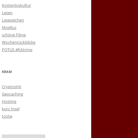
Kostenloskultur
Lesen
Lesezeichen
Moellus
schöne Filme
Wochenrückblicke
POTUS #fcktrmp
KRAM
Cryptoshit
Geocaching
Hosting
kurz Insel
tcotw
Archiv