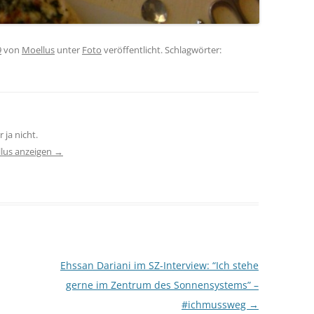
9
von
Moellus
unter
Foto
veröffentlicht. Schlagwörter:
 ja nicht.
llus anzeigen
→
Ehssan Dariani im SZ-Interview: “Ich stehe
gerne im Zentrum des Sonnensystems” –
#ichmussweg
→