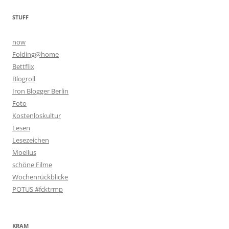
STUFF
now
Folding@home
Bettflix
Blogroll
Iron Blogger Berlin
Foto
Kostenloskultur
Lesen
Lesezeichen
Moellus
schöne Filme
Wochenrückblicke
POTUS #fcktrmp
KRAM