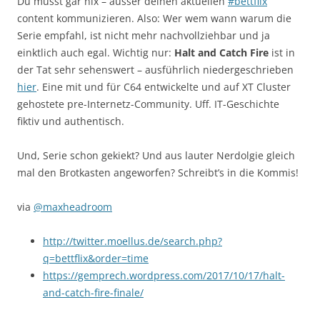
Du musst gar nix – ausser deinen aktuellen
#bettflix
content kommunizieren. Also: Wer wem wann warum die
Serie empfahl, ist nicht mehr nachvollziehbar und ja
einktlich auch egal. Wichtig nur:
Halt and Catch Fire
ist in
der Tat sehr sehenswert – ausführlich niedergeschrieben
hier
. Eine mit und für C64 entwickelte und auf XT Cluster
gehostete pre-Internetz-Community. Uff. IT-Geschichte
fiktiv und authentisch.
Und, Serie schon gekiekt? Und aus lauter Nerdolgie gleich
mal den Brotkasten angeworfen? Schreibt’s in die Kommis!
via
@maxheadroom
http://twitter.moellus.de/search.php?
q=bettflix&order=time
https://gemprech.wordpress.com/2017/10/17/halt-
and-catch-fire-finale/