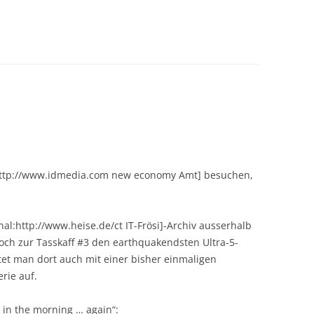
l:http://www.idmedia.com new economy Amt] besuchen,
rnal:http://www.heise.de/ct IT-Frösi]-Archiv ausserhalb
ch zur Tasskaff #3 den earthquakendsten Ultra-5-
tet man dort auch mit einer bisher einmaligen
rie auf.
P in the morning … again“: