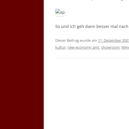
So und ich geh dann besser mal nach
Dieser Beitrag wurde am
11. Dezember 200
kultur
,
new economy amt
,
showroom
,
Win