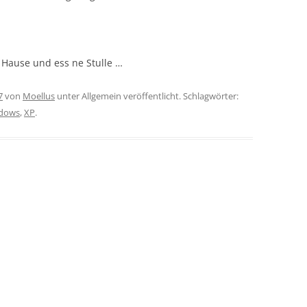
 Hause und ess ne Stulle …
7
von
Moellus
unter Allgemein veröffentlicht. Schlagwörter:
dows
,
XP
.