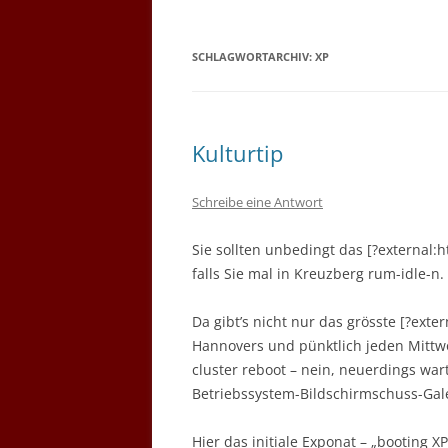
SCHLAGWORTARCHIV:
XP
Kulturtip
Schreibe eine Antwort
Sie sollten unbedingt das [?externa
falls Sie mal in Kreuzberg rum-idle-n.
Da gibt’s nicht nur das grösste [?exte
Hannovers und pünktlich jeden Mittwo
cluster reboot – nein, neuerdings war
Betriebssystem-Bildschirmschuss-Gale
Hier das initiale Exponat – „booting X