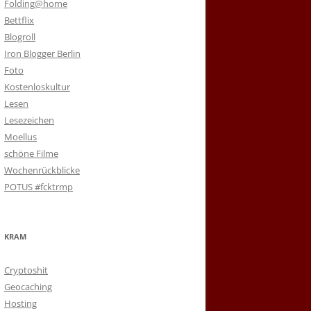
Folding@home
Bettflix
Blogroll
Iron Blogger Berlin
Foto
Kostenloskultur
Lesen
Lesezeichen
Moellus
schöne Filme
Wochenrückblicke
POTUS #fcktrmp
KRAM
Cryptoshit
Geocaching
Hosting