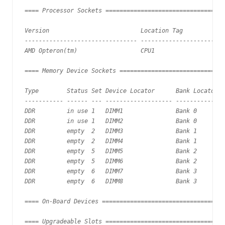
==== Processor Sockets ==================================
Version                          Location Tag

-------------------------------- ------------------------
AMD Opteron(tm)                  CPU1    

==== Memory Device Sockets ==============================
Type        Status Set Device Locator      Bank Locator

----------- ------ --- ------------------- --------------
DDR         in use 1   DIMM1               Bank 0

DDR         in use 1   DIMM2               Bank 0

DDR         empty  2   DIMM3               Bank 1

DDR         empty  2   DIMM4               Bank 1

DDR         empty  5   DIMM5               Bank 2

DDR         empty  5   DIMM6               Bank 2

DDR         empty  6   DIMM7               Bank 3

DDR         empty  6   DIMM8               Bank 3

==== On-Board Devices ===================================
==== Upgradeable Slots ==================================