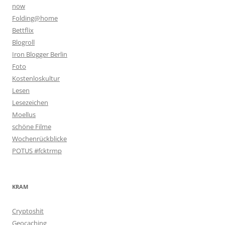
now
Folding@home
Bettflix
Blogroll
Iron Blogger Berlin
Foto
Kostenloskultur
Lesen
Lesezeichen
Moellus
schöne Filme
Wochenrückblicke
POTUS #fcktrmp
KRAM
Cryptoshit
Geocaching