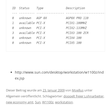
ID  Status    Type             Description

--- --------- ---------------- --------------------------
0   unknown   AGP 8X           AGP8X PRO 110

1   available PCI-X            PCIX1-100MHZ

0   unknown   PCI-X            PCIX2-133MHZ

3   available PCI-X            PCIX3 100 ZCR

0   unknown   PCI-X            PCIX4 100

http://www.sun.com/desktop/workstation/w1100z/ind
ex.jsp
Dieser Beitrag wurde am
23. Januar 2009
von
Moellus
unter
Allgemein veröffentlicht. Schlagwörter:
doppelt freier Lohnarbeiter
,
new economy amt
,
Sun
,
W1100z
,
workstation
.