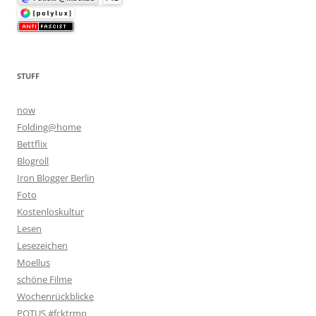
STUFF
now
Folding@home
Bettflix
Blogroll
Iron Blogger Berlin
Foto
Kostenloskultur
Lesen
Lesezeichen
Moellus
schöne Filme
Wochenrückblicke
POTUS #fcktrmp