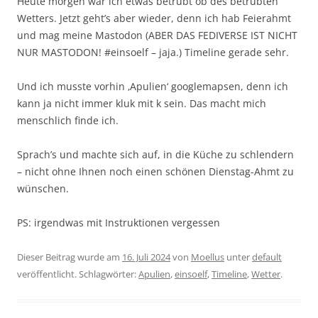
Heute morgen war ich etwas betrübt ob des betrübten
Wetters. Jetzt geht’s aber wieder, denn ich hab Feierahmt
und mag meine Mastodon (ABER DAS FEDIVERSE IST NICHT
NUR MASTODON! #einsoelf – jaja.) Timeline gerade sehr.
Und ich musste vorhin ‚Apulien‘ googlemapsen, denn ich
kann ja nicht immer kluk mit k sein. Das macht mich
menschlich finde ich.
Sprach’s und machte sich auf, in die Küche zu schlendern
– nicht ohne Ihnen noch einen schönen Dienstag-Ahmt zu
wünschen.
PS: irgendwas mit Instruktionen vergessen
Dieser Beitrag wurde am
16. Juli 2024
von
Moellus
unter
default
veröffentlicht. Schlagwörter:
Apulien
,
einsoelf
,
Timeline
,
Wetter
.