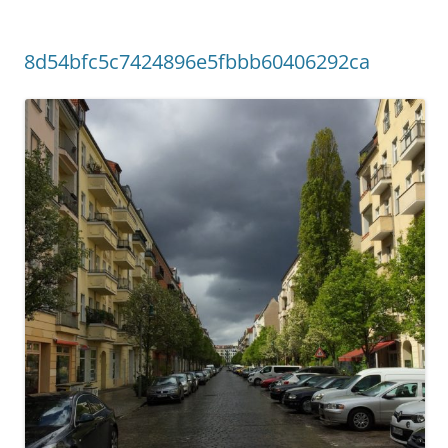
8d54bfc5c7424896e5fbbb60406292ca