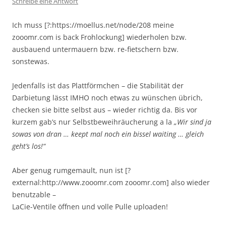
Schreibe eine Antwort
Ich muss [?:https://moellus.net/node/208 meine
zooomr.com is back Frohlockung] wiederholen bzw.
ausbauend untermauern bzw. re-fietschern bzw.
sonstewas.
Jedenfalls ist das Plattförmchen – die Stabilität der
Darbietung lässt IMHO noch etwas zu wünschen übrich,
checken sie bitte selbst aus – wieder richtig da. Bis vor
kurzem gab’s nur Selbstbeweihräucherung a la
„Wir sind ja
sowas von dran … keept mal noch ein bissel waiting … gleich
geht’s los!“
Aber genug rumgemault, nun ist [?
external:http://www.zooomr.com zooomr.com] also wieder
benutzable –
LaCie-Ventile öffnen und volle Pulle uploaden!