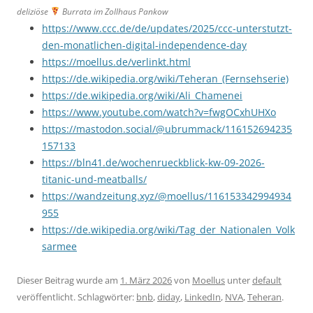
deliziöse
Burrata im Zollhaus Pankow
https://www.ccc.de/de/updates/2025/ccc-unterstutzt-
den-monatlichen-digital-independence-day
https://moellus.de/verlinkt.html
https://de.wikipedia.org/wiki/Teheran_(Fernsehserie)
https://de.wikipedia.org/wiki/Ali_Chamenei
https://www.youtube.com/watch?v=fwgOCxhUHXo
https://mastodon.social/@ubrummack/116152694235
157133
https://bln41.de/wochenrueckblick-kw-09-2026-
titanic-und-meatballs/
https://wandzeitung.xyz/@moellus/116153342994934
955
https://de.wikipedia.org/wiki/Tag_der_Nationalen_Volk
sarmee
Dieser Beitrag wurde am
1. März 2026
von
Moellus
unter
default
veröffentlicht. Schlagwörter:
bnb
,
diday
,
LinkedIn
,
NVA
,
Teheran
.