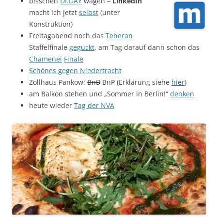
bisschen
DI.
DAY
wagen –
LinkedIn
macht ich jetzt
selbst
(unter
Konstruktion)
Freitagabend noch das
Teheran
Staffelfinale
geguckt
, am Tag darauf dann schon das
Chamenei
Finale
Schönes gegen Niedertracht
Zollhaus Pankow:
BnB
BnP (Erklärung siehe
hier
)
am Balkon stehen und „Sommer in Berlin!“
denken
heute wieder
Tag der NVA