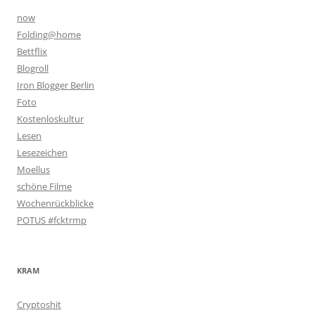
now
Folding@home
Bettflix
Blogroll
Iron Blogger Berlin
Foto
Kostenloskultur
Lesen
Lesezeichen
Moellus
schöne Filme
Wochenrückblicke
POTUS #fcktrmp
KRAM
Cryptoshit