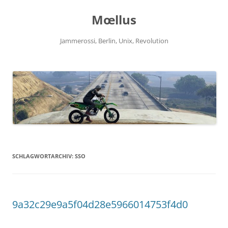
Zum
Inhalt
Mœllus
springen
Jammerossi, Berlin, Unix, Revolution
SCHLAGWORTARCHIV:
SSO
9a32c29e9a5f04d28e5966014753f4d0