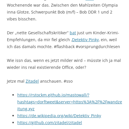
Wochenende war das. Zwischen den Mahlzeiten Olympia
inna Glotze, Schwerpunkt Bob (m/f) – Bob DDR 1 und 2
vibes bisschen.
Der „nette Gesellschaftskritiker“
bat
just um Kinder-Krimi-
Empfehlungen, da mir fiel gleich ‚
Detektiv Pinky
‚ ein, weil
ich das damals mochte. #flashback #vorsprungdurchlesen
Wie issn das, wenn es jetzt milder wird – müsste ich ja mal
wieder ins real existierende Office, oder?
Jetze mal
Zitadel
anschauen. #sso
https://rstockm.github.io/mastowall/?
hashtags=dorftweet&server=https%3A%2F%2Fwandze
itung.xyz
https://de.wikipedia.org/wiki/Detektiv_Pinky
https://github.com/zitadel/zitadel