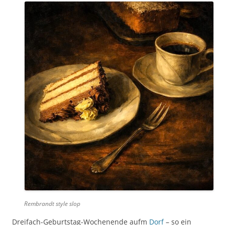
Rembrandt style slop
Dreifach-Geburtstag-Wochenende aufm
Dorf
– so ein