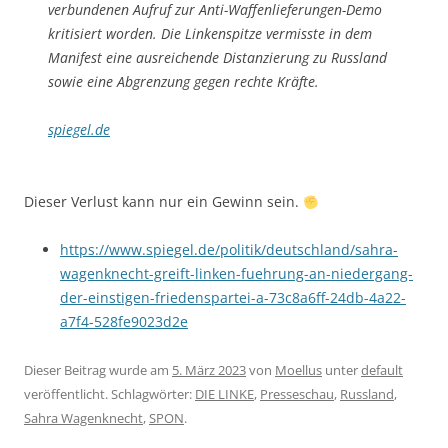
verbundenen Aufruf zur Anti-Waffenlieferungen-Demo
kritisiert worden. Die Linkenspitze vermisste in dem
Manifest eine ausreichende Distanzierung zu Russland
sowie eine Abgrenzung gegen rechte Kräfte.
spiegel.de
Dieser Verlust kann nur ein Gewinn sein.
https://www.spiegel.de/politik/deutschland/sahra-
wagenknecht-greift-linken-fuehrung-an-niedergang-
der-einstigen-friedenspartei-a-73c8a6ff-24db-4a22-
a7f4-528fe9023d2e
Dieser Beitrag wurde am
5. März 2023
von
Moellus
unter
default
veröffentlicht. Schlagwörter:
DIE LINKE
,
Presseschau
,
Russland
,
Sahra Wagenknecht
,
SPON
.