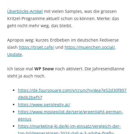
Überblicks-Artikel
mit vielen Samples, was die grossen
Kritzel-Programme aktuell schon so können. Merke: das
geht nicht mehr weg, das bleibt.
Apropos weg: kurzes Erdbeben im deutschen Fediverse
slash
https://troet.cafe/
und
https://muenchen.social/
.
Update
.
Ich lasse mal
WP Snow
noch aktiviert. Die Jahresendtanne
steht ja auch noch.
https://de.foursquare.com/v/crunchy/4ea7e52d30f897
d8db2bef57
https://www.perplexity.ai/
https://www.moviepilot.de/serie/greenlight-german-
genius
https://marketing-ki.de/ki-im-einsatz/vergleich-der-
top-bildgeneratoren-2024-dall-e-3-adobe-firefly-