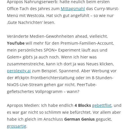
Apropos Nahrungserwerb: hatte neulich beim ersten
Office-Tach des Jahres zum
Mittagsmahl
das Curry-Wurst-
Menü mit Westcola. Hat sich gut angefühlt – so wie nur
‚Gute Nachrichten‘ lesen.
Veränderte Medien-Gewohnheiten ahead, vielleicht.
YouTube
will mehr für den Premium-Familien-Account,
mein persönliches SPON+ Experiment läuft aus und
Golem+ gibt’s ja auch noch. Wenn ich hier was
zusammenstreiche, kann ich dort ja was Neues klicken,
perplexity.ai
zum Beispiel. Spannend. Aber Werbung vor
der #fckptn Frontberichterstattung oder im 8-Stunden-
NixOS-Live-Stream gehen gar nicht. PeerTube-
gefietschertes Vollprogramm – wann?
Apropos Medien: Ich habe endlich
4 Blocks
gebettflixt
, und
es war gar nicht so schlimm wie befürchtet. Vor allem aber
habe ich gleich im Anschluss
German Genius
geguckt,
grossartig
.