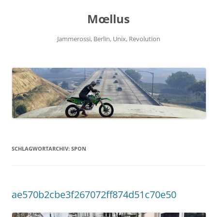
Zum
Inhalt
Mœllus
springen
Jammerossi, Berlin, Unix, Revolution
SCHLAGWORTARCHIV:
SPON
ae570b2cbe3f267072ff874d51c70e50