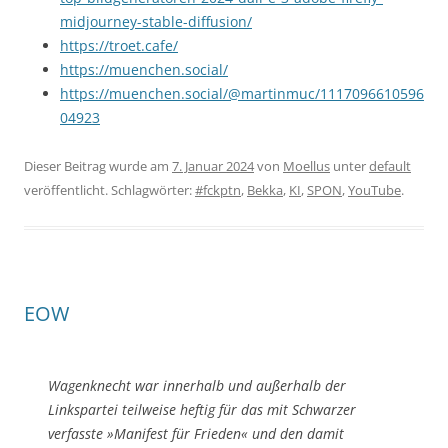
midjourney-stable-diffusion/
https://troet.cafe/
https://muenchen.social/
https://muenchen.social/@martinmuc/1117096610596
04923
Dieser Beitrag wurde am
7. Januar 2024
von
Moellus
unter
default
veröffentlicht. Schlagwörter:
#fckptn
,
Bekka
,
KI
,
SPON
,
YouTube
.
EOW
Wagenknecht war innerhalb und außerhalb der
Linkspartei teilweise heftig für das mit Schwarzer
verfasste »Manifest für Frieden« und den damit