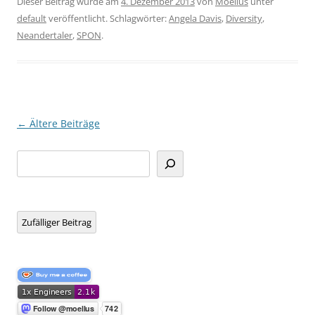
Dieser Beitrag wurde am
4. Dezember 2013
von
Moellus
unter
default
veröffentlicht. Schlagwörter:
Angela Davis
,
Diversity
,
Neandertaler
,
SPON
.
Beitragsnavigation
←
Ältere Beiträge
Suchen
Zufälliger Beitrag