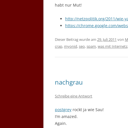
habt nur Mut!
http://netzpolitik.org/2011/wie-
https://chrome.google.com/webs
Dieser Beitrag wurde am
29. Juli 2011
von
M
crap
,
myonid
,
seo
,
spam
,
was mit Internetz
nachgrau
Schreibe eine Antwort
postgrey
rockt ja wie Sau!
I’m amazed.
Again.