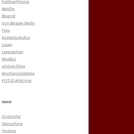
Folding@home
Bettflix
Blogroll
Iron Blogger Berlin
Foto
Kostenloskultur
Lesen
Lesezeichen
Moellus
schöne Filme
Wochenrückblicke
POTUS #fcktrmp
KRAM
Cryptoshit
Geocaching
Hosting