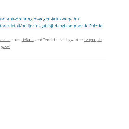
yasni-mit-drohungen-gegen-kritik-vorgeht/
tore/detail/nolijncfnkgaikbjbdaogikpmpbdcdef?hl=de
oellus
unter
default
veröffentlicht. Schlagwörter:
123people
,
,
yasni
.