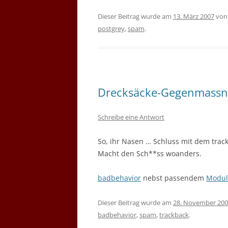
Dieser Beitrag wurde am
13. März 2007
vo
postgrey
,
spam
.
Drecksäcke-Gegenmass
Schreibe eine Antwort
So, ihr Nasen … Schluss mit dem tra
Macht den Sch**ss woanders.
badbehavior
nebst passendem
Modul
Dieser Beitrag wurde am
28. November 20
badbehavior
,
spam
,
trackback
.