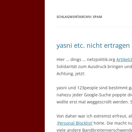
SCHLAGWORTARCHIV:
SPAM
yasni etc. nicht ertragen
Hier … dings … netzpolitik.org
Artikel
Solidarität zum Ausdruck bringen un
Achtung, jetzt:
yasni und 123people sind bestimmt gan
nahezu jeder Google-Suche poppte di
wollte erst mal weggescrollt werden. S
Von daher war ich extremst erfreut, a
‚Personal Blocklist‘
hörte. Die macht n
viele andere Bandbreitenverschwende