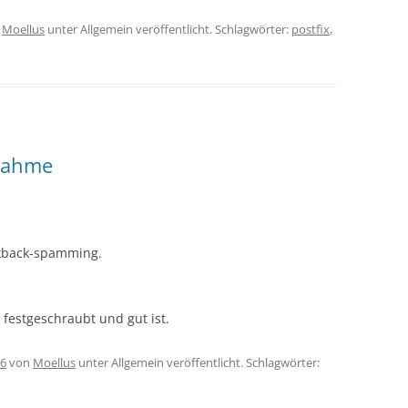
n
Moellus
unter Allgemein veröffentlicht. Schlagwörter:
postfix
,
nahme
ckback-spamming.
festgeschraubt und gut ist.
06
von
Moellus
unter Allgemein veröffentlicht. Schlagwörter: