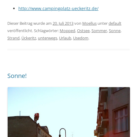
http://www.campingplatz-ueckeritz.de/
Dieser Beitrag wurde am
20. Juli 2013
von
Moellus
unter
default
veröffentlicht. Schlagwörter:
Mopped
,
Ostsee
,
Sommer
,
Sonne
,
Strand
,
Ückeritz
,
unterwegs
,
Urlaub
,
Usedom
.
Sonne!