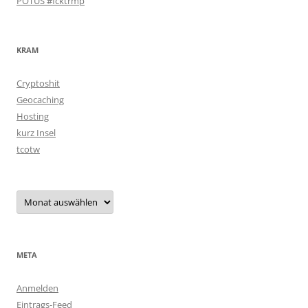
POTUS #fcktrmp
KRAM
Cryptoshit
Geocaching
Hosting
kurz Insel
tcotw
Archiv
META
Anmelden
Eintrags-Feed