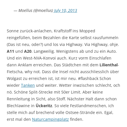
— Moellus (@moellus)
July 10, 2013
Sonne zurück-anlachen, Kraftstoff ins Mopped
reingefüllen, beim Bezahlen die Karte selbst rausfummeln
(Das ist neu, oder?) und los via Highway. Via Highway, ohje.
A11
und
A20
. Langweilig. Wenigstens ab und zu ein Auto.
Und ein West-NVA-Konvoi auch. Kurz vorm Einschlafen
dann Anklam erreichen. Das Städtchen mit dem
Lilienthal
-
Fietscha, why not. Dass die Insel nicht ausschliesslich über
Wolgast zu erreichen ist, ist mir neu. #flashback Schon
wieder
Tanken
und weiter. Wetter inwzischen schlecht, och
nö. Schöne Split-Strecke mit 50er Limit. Aber keine
Rennleitung in Sicht, also Stoff. Nächster Halt dann schon
Blechlawine in
Ückeritz
. So viele Festlandmenschen, ich
stelle mich auf brechend volle Ostsee-Strände ein. Egal,
erst mal den
Naturcampingplatz
finden.