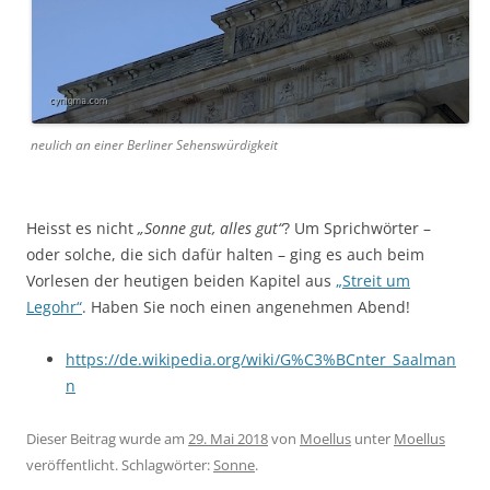
neulich an einer Berliner Sehenswürdigkeit
Heisst es nicht
„Sonne gut, alles gut“
? Um Sprichwörter –
oder solche, die sich dafür halten – ging es auch beim
Vorlesen der heutigen beiden Kapitel aus
„Streit um
Legohr“
. Haben Sie noch einen angenehmen Abend!
https://de.wikipedia.org/wiki/G%C3%BCnter_Saalman
n
Dieser Beitrag wurde am
29. Mai 2018
von
Moellus
unter
Moellus
veröffentlicht. Schlagwörter:
Sonne
.