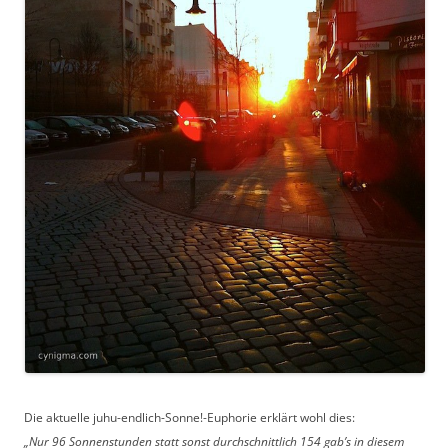
Die aktuelle juhu-endlich-Sonne!-Euphorie erklärt wohl dies:
„Nur 96 Sonnenstunden statt sonst durchschnittlich 154 gab’s in diesem