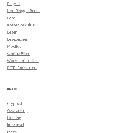
Blogroll
Iron Blogger Berlin
Foto
Kostenloskultur
Lesen
Lesezeichen
Moellus
schöne Filme
Wochenrückblicke
POTUS #fcktrmp
KRAM
Cryptoshit
Geocaching
Hosting
kurz Insel
tcotw