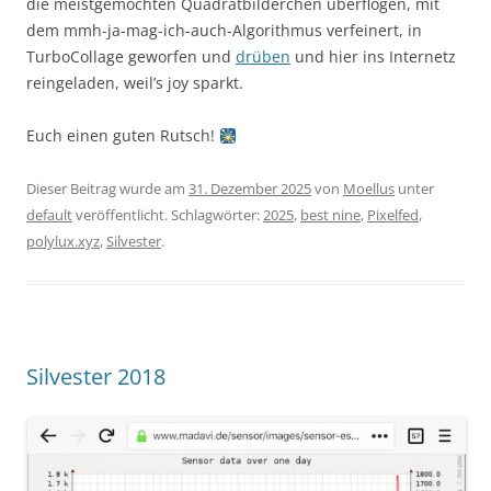
die meistgemochten Quadratbilderchen überflogen, mit
dem mmh-ja-mag-ich-auch-Algorithmus verfeinert, in
TurboCollage geworfen und
drüben
und hier ins Internetz
reingeladen, weil’s joy sparkt.
Euch einen guten Rutsch!
Dieser Beitrag wurde am
31. Dezember 2025
von
Moellus
unter
default
veröffentlicht. Schlagwörter:
2025
,
best nine
,
Pixelfed
,
polylux.xyz
,
Silvester
.
Silvester 2018