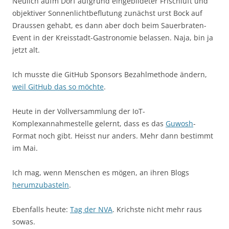
Neulich aufm Dorf aufgrund eingebildeter Frischluft und
objektiver Sonnenlichtbeflutung zunächst urst Bock auf
Draussen gehabt, es dann aber doch beim Sauerbraten-
Event in der Kreisstadt-Gastronomie belassen. Naja, bin ja
jetzt alt.
Ich musste die GitHub Sponsors Bezahlmethode ändern,
weil GitHub das so möchte
.
Heute in der Vollversammlung der IoT-
Komplexannahmestelle gelernt, dass es das
Guwosh
-
Format noch gibt. Heisst nur anders. Mehr dann bestimmt
im Mai.
Ich mag, wenn Menschen es mögen, an ihren Blogs
herumzubasteln
.
Ebenfalls heute:
Tag der NVA
. Krichste nicht mehr raus
sowas.