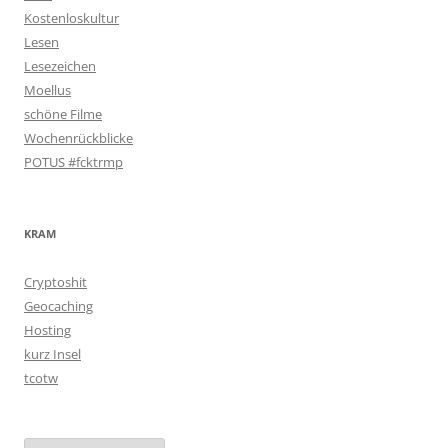
Kostenloskultur
Lesen
Lesezeichen
Moellus
schöne Filme
Wochenrückblicke
POTUS #fcktrmp
KRAM
Cryptoshit
Geocaching
Hosting
kurz Insel
tcotw
Archiv