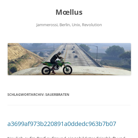
Zum
Inhalt
Mœllus
springen
Jammerossi, Berlin, Unix, Revolution
SCHLAGWORTARCHIV:
SAUERBRATEN
a3699af973b220891a0ddedc963b7b07