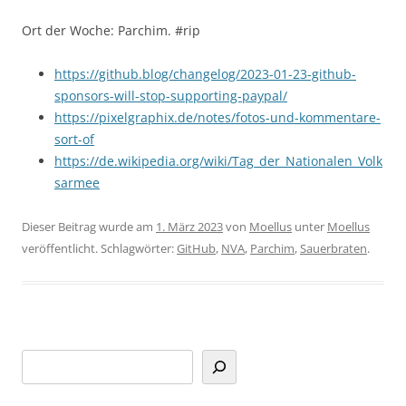
Ort der Woche: Parchim. #rip
https://github.blog/changelog/2023-01-23-github-
sponsors-will-stop-supporting-paypal/
https://pixelgraphix.de/notes/fotos-und-kommentare-
sort-of
https://de.wikipedia.org/wiki/Tag_der_Nationalen_Volk
sarmee
Dieser Beitrag wurde am
1. März 2023
von
Moellus
unter
Moellus
veröffentlicht. Schlagwörter:
GitHub
,
NVA
,
Parchim
,
Sauerbraten
.
Suchen