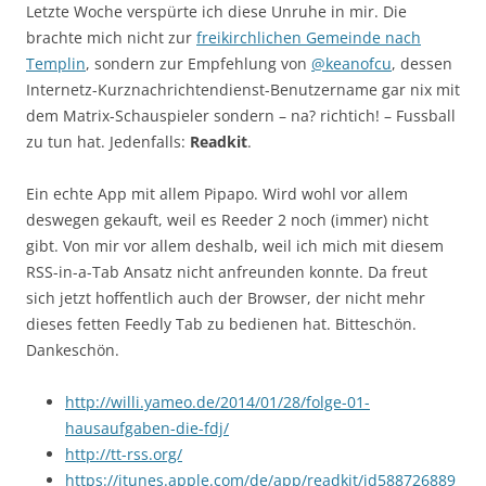
Letzte Woche verspürte ich diese Unruhe in mir. Die
brachte mich nicht zur
freikirchlichen Gemeinde nach
Templin
, sondern zur Empfehlung von
@keanofcu
, dessen
Internetz-Kurznachrichtendienst-Benutzername gar nix mit
dem Matrix-Schauspieler sondern – na? richtich! – Fussball
zu tun hat. Jedenfalls:
Readkit
.
Ein echte App mit allem Pipapo. Wird wohl vor allem
deswegen gekauft, weil es Reeder 2 noch (immer) nicht
gibt. Von mir vor allem deshalb, weil ich mich mit diesem
RSS-in-a-Tab Ansatz nicht anfreunden konnte. Da freut
sich jetzt hoffentlich auch der Browser, der nicht mehr
dieses fetten Feedly Tab zu bedienen hat. Bitteschön.
Dankeschön.
http://willi.yameo.de/2014/01/28/folge-01-
hausaufgaben-die-fdj/
http://tt-rss.org/
https://itunes.apple.com/de/app/readkit/id588726889