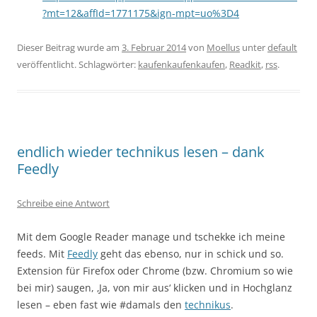
?mt=12&affId=1771175&ign-mpt=uo%3D4
Dieser Beitrag wurde am
3. Februar 2014
von
Moellus
unter
default
veröffentlicht. Schlagwörter:
kaufenkaufenkaufen
,
Readkit
,
rss
.
endlich wieder technikus lesen – dank
Feedly
Schreibe eine Antwort
Mit dem Google Reader manage und tschekke ich meine
feeds. Mit
Feedly
geht das ebenso, nur in schick und so.
Extension für Firefox oder Chrome (bzw. Chromium so wie
bei mir) saugen, ‚Ja, von mir aus‘ klicken und in Hochglanz
lesen – eben fast wie #damals den
technikus
.