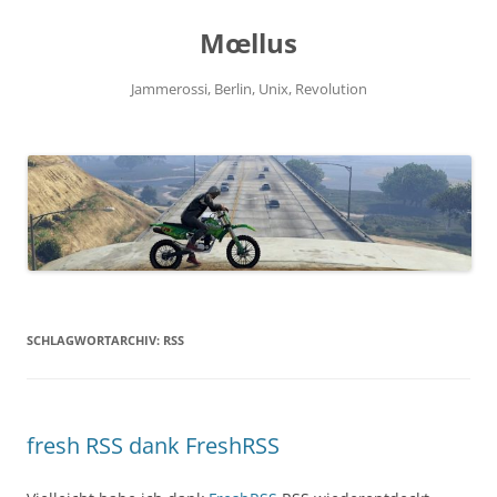
Zum
Inhalt
Mœllus
springen
Jammerossi, Berlin, Unix, Revolution
SCHLAGWORTARCHIV:
RSS
fresh RSS dank FreshRSS