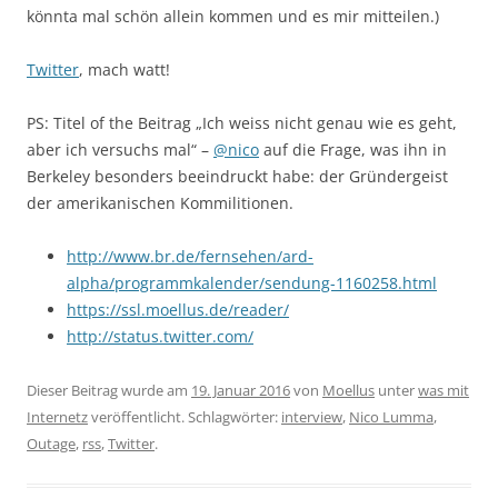
könnta mal schön allein kommen und es mir mitteilen.)
Twitter
, mach watt!
PS: Titel of the Beitrag „Ich weiss nicht genau wie es geht,
aber ich versuchs mal“ –
@nico
auf die Frage, was ihn in
Berkeley besonders beeindruckt habe: der Gründergeist
der amerikanischen Kommilitionen.
http://www.br.de/fernsehen/ard-
alpha/programmkalender/sendung-1160258.html
https://ssl.moellus.de/reader/
http://status.twitter.com/
Dieser Beitrag wurde am
19. Januar 2016
von
Moellus
unter
was mit
Internetz
veröffentlicht. Schlagwörter:
interview
,
Nico Lumma
,
Outage
,
rss
,
Twitter
.