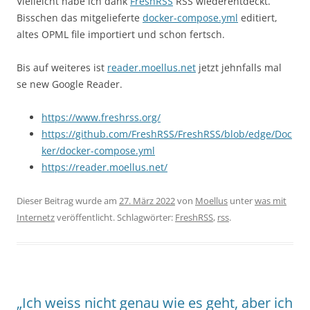
Vielleicht habe ich dank
FreshRSS
RSS wiederentdeckt.
Bisschen das mitgelieferte
docker-compose.yml
editiert,
altes OPML file importiert und schon fertsch.
Bis auf weiteres ist
reader.moellus.net
jetzt jehnfalls mal
se new Google Reader.
https://www.freshrss.org/
https://github.com/FreshRSS/FreshRSS/blob/edge/Doc
ker/docker-compose.yml
https://reader.moellus.net/
Dieser Beitrag wurde am
27. März 2022
von
Moellus
unter
was mit
Internetz
veröffentlicht. Schlagwörter:
FreshRSS
,
rss
.
„Ich weiss nicht genau wie es geht, aber ich