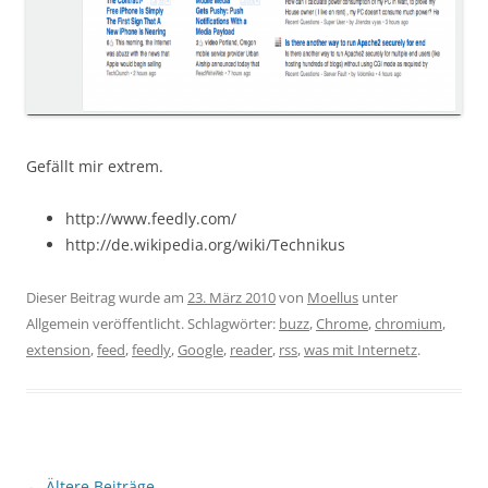
Gefällt mir extrem.
http://www.feedly.com/
http://de.wikipedia.org/wiki/Technikus
Dieser Beitrag wurde am
23. März 2010
von
Moellus
unter
Allgemein veröffentlicht. Schlagwörter:
buzz
,
Chrome
,
chromium
,
extension
,
feed
,
feedly
,
Google
,
reader
,
rss
,
was mit Internetz
.
Beitragsnavigation
←
Ältere Beiträge